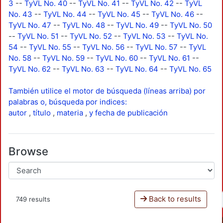
3
--
TyVL No. 40
--
TyVL No. 41
--
TyVL No. 42
--
TyVL
No. 43
--
TyVL No. 44
--
TyVL No. 45
--
TyVL No. 46
--
TyVL No. 47
--
TyVL No. 48
--
TyVL No. 49
--
TyVL No. 50
--
TyVL No. 51
--
TyVL No. 52
--
TyVL No. 53
--
TyVL No.
54
--
TyVL No. 55
--
TyVL No. 56
--
TyVL No. 57
--
TyVL
No. 58
--
TyVL No. 59
--
TyVL No. 60
--
TyVL No. 61
--
TyVL No. 62
--
TyVL No. 63
--
TyVL No. 64
--
TyVL No. 65
También utilice el motor de búsqueda (líneas arriba) por
palabras o, búsqueda por indices:
autor
,
título
,
materia
,
y fecha de publicación
Browse
Back to results
749 results