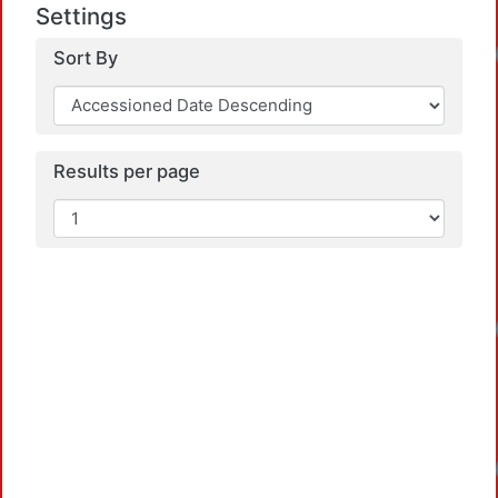
Settings
Loadi
Sort By
Results per page
Loadi
Loadi