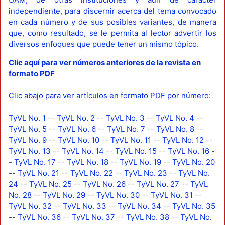
independiente, para discernir acerca del tema convocado
en cada número y de sus posibles variantes, de manera
que, como resultado, se le permita al lector advertir los
diversos enfoques que puede tener un mismo tópico.
Clic aquí para ver números anteriores de la revista en
formato PDF
Clic abajo para ver artículos en formato PDF por número:
TyVL No. 1
--
TyVL No. 2
--
TyVL No. 3
--
TyVL No. 4
--
TyVL No. 5
--
TyVL No. 6
--
TyVL No. 7
--
TyVL No. 8
--
TyVL No. 9
--
TyVL No. 10
--
TyVL No. 11
--
TyVL No. 12
--
TyVL No. 13
--
TyVL No. 14
--
TyVL No. 15
--
TyVL No. 16
-
-
TyVL No. 17
--
TyVL No. 18
--
TyVL No. 19
--
TyVL No. 20
--
TyVL No. 21
--
TyVL No. 22
--
TyVL No. 23
--
TyVL No.
24
--
TyVL No. 25
--
TyVL No. 26
--
TyVL No. 27
--
TyVL
No. 28
--
TyVL No. 29
--
TyVL No. 30
--
TyVL No. 31
--
TyVL No. 32
--
TyVL No. 33
--
TyVL No. 34
--
TyVL No. 35
--
TyVL No. 36
--
TyVL No. 37
--
TyVL No. 38
--
TyVL No.