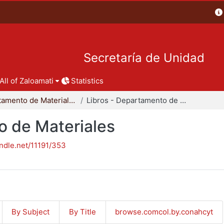
Secretaría de Unidad
All of Zaloamati
Statistics
Departamento de Materiales
Libros - Departamento de Materiales
o de Materiales
andle.net/11191/353
By Subject
By Title
browse.comcol.by.conahcyt