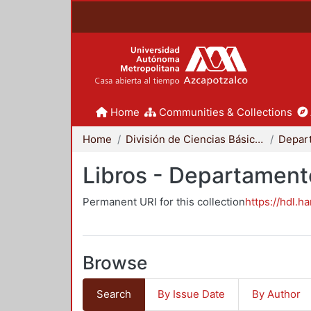
Home
Communities & Collections
Home
División de Ciencias Básicas e Ingeniería
Libros - Departament
Permanent URI for this collection
https://hdl.h
Browse
Search
By Issue Date
By Author