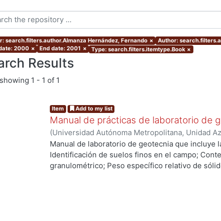
r: search.filters.author.Almanza Hernández, Fernando
×
Author: search.filters.
 date: 2000
×
End date: 2001
×
Type: search.filters.itemtype.Book
×
arch Results
showing
1 - 1 of 1
Item
Add to my list
Manual de prácticas de laboratorio de 
(
Universidad Autónoma Metropolitana, Unidad Azc
Básicas e Ingeniería, Departamento de Materiale
Manual de laboratorio de geotecnia que incluye la
Hernández Melgar, Salvador
;
Almanza Hernández
Identificación de suelos finos en el campo; Cont
Alberto
granulométrico; Peso específico relativo de sólid
de consistencia o de Atterberg; Consolidación u
ing...
Resistencia al esfuerzo cortante.