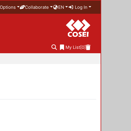
Options
Collaborate
EN
Log In
My List
[0]