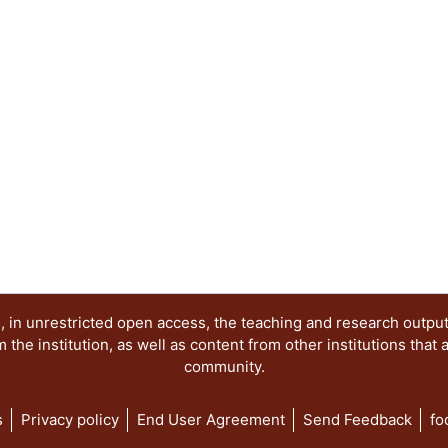
 in unrestricted open access, the teaching and research outpu
he institution, as well as content from other institutions that 
community.
s
Privacy policy
End User Agreement
Send Feedback
fo