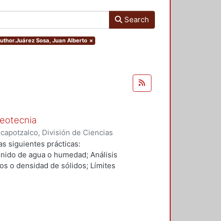
Search
author.Juárez Sosa, Juan Alberto
×
geotecnia
apotzalco, División de Ciencias
s
,
2001
)
Domínguez Peña, René
;
s siguientes prácticas:
, Fernando
;
Juárez Sosa, Juan
enido de agua o humedad; Análisis
os o densidad de sólidos; Límites
nidimensional; Permeabilidad y