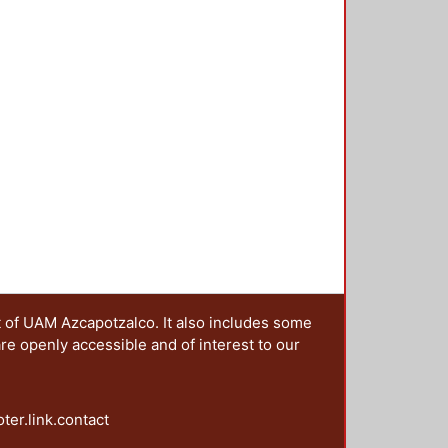
pas en que quedará estructurada
b-rasante, sub-base, base y
balasto y balasto en ferrocarriles."
t of UAM Azcapotzalco. It also includes some
are openly accessible and of interest to our
oter.link.contact