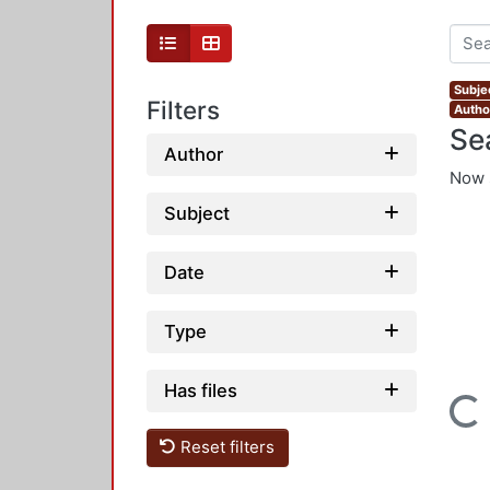
Subje
Filters
Autho
Se
Author
Now 
Subject
Date
Type
Has files
Loading...
Reset filters