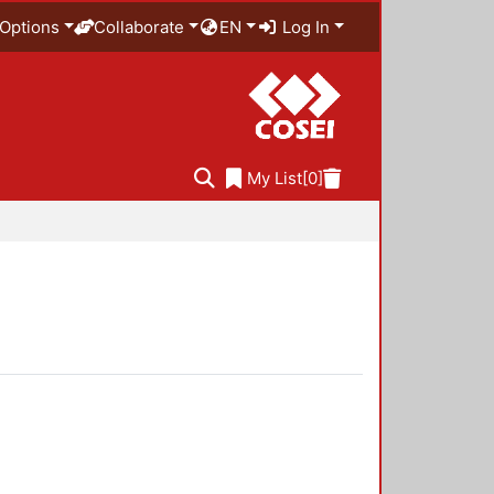
Options
Collaborate
EN
Log In
My List
[0]