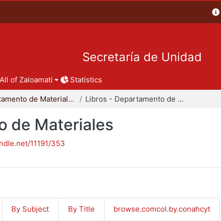
Secretaría de Unidad
All of Zaloamati
Statistics
Departamento de Materiales
Libros - Departamento de Materiales
o de Materiales
andle.net/11191/353
By Subject
By Title
browse.comcol.by.conahcyt