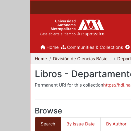
Home
Communities & Collections
Home
División de Ciencias Básicas e Ingeniería
Libros - Departament
Permanent URI for this collection
https://hdl.h
Browse
Search
By Issue Date
By Author