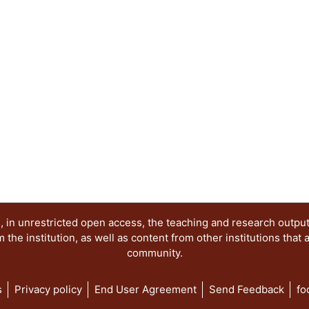
ayudan
en el diseño de los espesores de la diversas ca
una
obra vial, tales como el cuerpo del terraplén, su
carpeta,
tratándose de carreteras y aeropuertos, o el sub-
 in unrestricted open access, the teaching and research outpu
he institution, as well as content from other institutions that 
community.
s
Privacy policy
End User Agreement
Send Feedback
fo