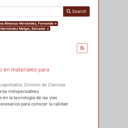
Search
uthor.Almanza Hernández, Fernando
×
or.Hernández Melgar, Salvador
×
o en materiales para
apotzalco, División de Ciencias
s
,
1999
)
Domínguez Peña, René
;
rse indispensables
 Pedro
;
Almanza Hernández,
e en la tecnología de las vías
ecesarios para conocer la calidad
el grado de compactación, así como
námicas, parámetros que nos