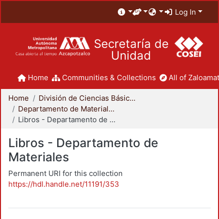
Log In
Secretaría de
Unidad
Home
Communities & Collections
All of Zaloamat
Home
División de Ciencias Básicas e Ingeniería
Departamento de Materiales
Libros - Departamento de Materiales
Libros - Departamento de
Materiales
Permanent URI for this collection
https://hdl.handle.net/11191/353