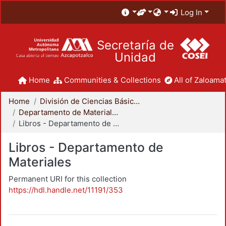
Log In
Secretaría de
Unidad
Home
Communities & Collections
All of Zaloamat
Home
División de Ciencias Básicas e Ingeniería
Departamento de Materiales
Libros - Departamento de Materiales
Libros - Departamento de
Materiales
Permanent URI for this collection
https://hdl.handle.net/11191/353