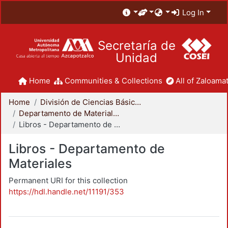
Log In
Secretaría de
Unidad
Home
Communities & Collections
All of Zaloamat
Home
División de Ciencias Básicas e Ingeniería
Departamento de Materiales
Libros - Departamento de Materiales
Libros - Departamento de
Materiales
Permanent URI for this collection
https://hdl.handle.net/11191/353