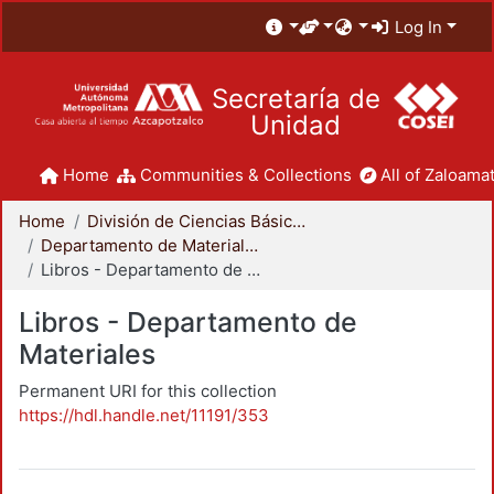
Log In
Secretaría de
Unidad
Home
Communities & Collections
All of Zaloamat
Home
División de Ciencias Básicas e Ingeniería
Departamento de Materiales
Libros - Departamento de Materiales
Libros - Departamento de
Materiales
Permanent URI for this collection
https://hdl.handle.net/11191/353