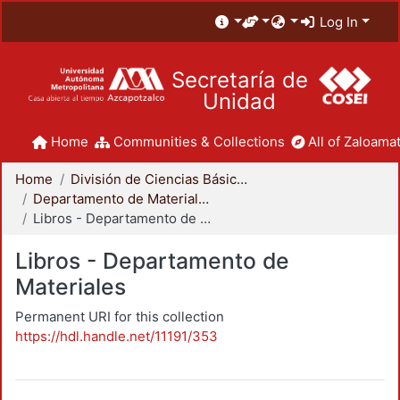
Log In
Secretaría de
Unidad
Home
Communities & Collections
All of Zaloamat
Home
División de Ciencias Básicas e Ingeniería
Departamento de Materiales
Libros - Departamento de Materiales
Libros - Departamento de
Materiales
Permanent URI for this collection
https://hdl.handle.net/11191/353