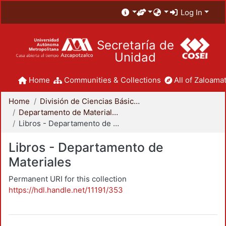
Log In
Secretaría de
Unidad
Home
Communities & Collections
All of Zaloamat
Home
División de Ciencias Básicas e Ingeniería
Departamento de Materiales
Libros - Departamento de Materiales
Libros - Departamento de
Materiales
Permanent URI for this collection
https://hdl.handle.net/11191/353