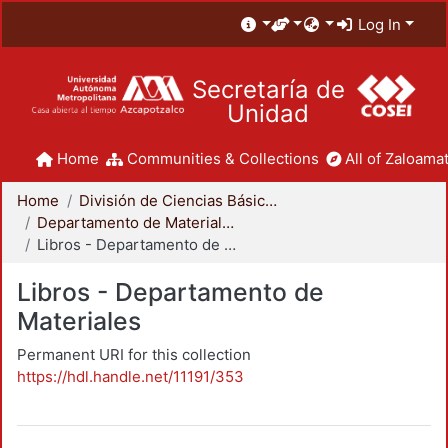
Log In
Secretaría de
Unidad
Home
Communities & Collections
All of Zaloamat
Home
División de Ciencias Básicas e Ingeniería
Departamento de Materiales
Libros - Departamento de Materiales
Libros - Departamento de
Materiales
Permanent URI for this collection
https://hdl.handle.net/11191/353