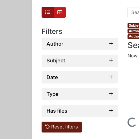
Subje
Filters
Autho
Autho
Se
Author
Now 
Subject
Date
Type
Has files
Loading...
Reset filters