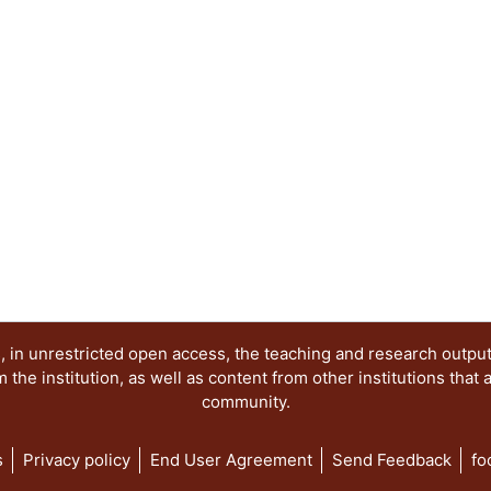
ayudan
en el diseño de los espesores de la diversas ca
una
obra vial, tales como el cuerpo del terraplén, su
carpeta,
tratándose de carreteras y aeropuertos, o el sub-
 in unrestricted open access, the teaching and research outpu
he institution, as well as content from other institutions that 
community.
s
Privacy policy
End User Agreement
Send Feedback
fo