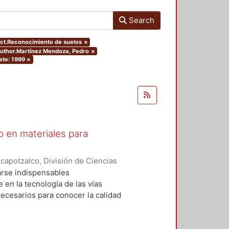
Search
ject.Reconocimiento de suelos
×
.author.Martínez Mendoza, Pedro
×
ate: 1999
×
o en materiales para
apotzalco, División de Ciencias
s
,
1999
)
Domínguez Peña, René
;
rse indispensables
 Pedro
;
Almanza Hernández,
e en la tecnología de las vías
ecesarios para conocer la calidad
el grado de compactación, así como
námicas, parámetros que nos