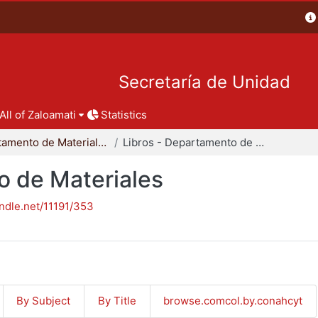
Secretaría de Unidad
All of Zaloamati
Statistics
Departamento de Materiales
Libros - Departamento de Materiales
o de Materiales
andle.net/11191/353
By Subject
By Title
browse.comcol.by.conahcyt