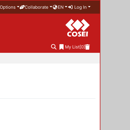
Options
Collaborate
EN
Log In
My List
[0]