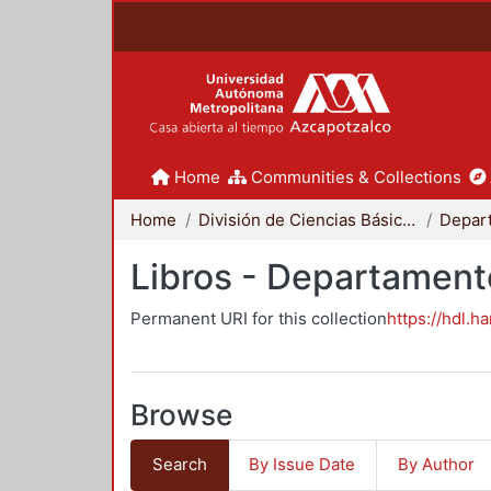
Home
Communities & Collections
Home
División de Ciencias Básicas e Ingeniería
Libros - Departament
Permanent URI for this collection
https://hdl.h
Browse
Search
By Issue Date
By Author