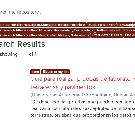
ct: search.filters.subject.Manuales de laboratorio
×
Subject: search.filters.sub
r: search.filters.author.Almanza Hernández, Fernando
×
Author: search.filters
Start date: 1999
×
End d
r: search.filters.author.Hernández Melgar, Salvador
×
arch Results
showing
1 - 1 of 1
Item
Add to my list
Guía para realizar pruebas de laboratori
terracerias y pavimentos
(
Universidad Autónoma Metropolitana, Unidad Azc
Básicas e Ingeniería, Departamento de Materiale
"Se describen las pruebas que pueden considera
Hernández Melgar, Salvador
;
Martínez Mendoza,
realizar a los materiales susceptibles de utilizars
Fernando
terrestres, pruebas que proporcionan los datos n
de
los suelos, la humedad óptima, y poder calcular 
el comportamiento al ejercer sobre él cargas di