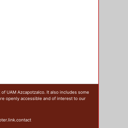
pas en que quedará estructurada
b-rasante, sub-base, base y
balasto y balasto en ferrocarriles."
t of UAM Azcapotzalco. It also includes some
are openly accessible and of interest to our
oter.link.contact