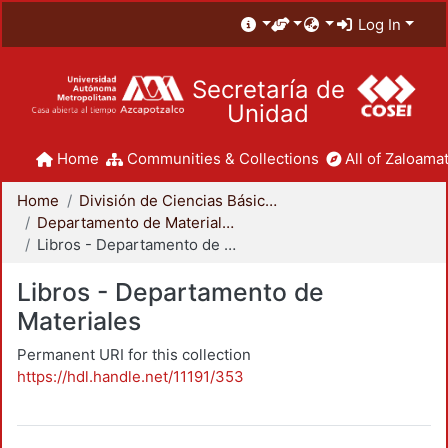
Log In
Secretaría de
Unidad
Home
Communities & Collections
All of Zaloamat
Home
División de Ciencias Básicas e Ingeniería
Departamento de Materiales
Libros - Departamento de Materiales
Libros - Departamento de
Materiales
Permanent URI for this collection
https://hdl.handle.net/11191/353