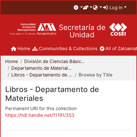
Log In
Secretaría de
Unidad
Home
Communities & Collections
All of Zaloamat
Home
División de Ciencias Básicas e Ingeniería
Departamento de Materiales
Libros - Departamento de Materiales
Browse by Title
Libros - Departamento de
Materiales
Permanent URI for this collection
https://hdl.handle.net/11191/353