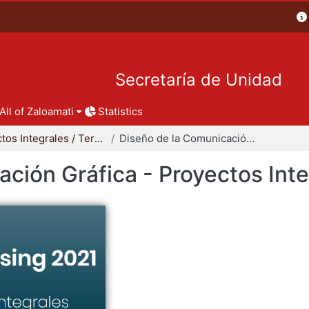
Secretaría de Unidad
All of Zaloamati
Statistics
Proyectos Integrales / Terminales - Licenciatura
Diseño de la Comunicación Gráfica - Proyectos Integrales
ción Gráfica - Proyectos Int