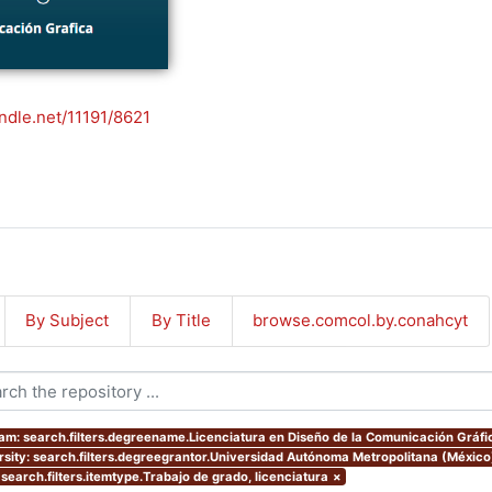
andle.net/11191/8621
By Subject
By Title
browse.comcol.by.conahcyt
am: search.filters.degreename.Licenciatura en Diseño de la Comunicación Gráfi
rsity: search.filters.degreegrantor.Universidad Autónoma Metropolitana (México
 search.filters.itemtype.Trabajo de grado, licenciatura
×