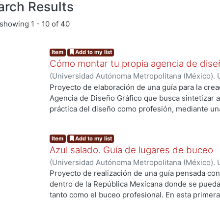
arch Results
showing
1 - 10 of 40
Item
Add to my list
Cómo montar tu propia agencia de dise
(
Universidad Autónoma Metropolitana (México). 
Brígido Torres, Julio Eduardo
Proyecto de elaboración de una guía para la cre
Agencia de Diseño Gráfico que busca sintetizar 
práctica del diseño como profesión, mediante una
describen consejos y herramientas que facilitará
incursionar en el mundo profesional.
Item
Add to my list
Azul salado. Guía de lugares de buceo
(
Universidad Autónoma Metropolitana (México). 
González Elizarrarás, Lizzauli
;
Aguilar Arana, Jes
Proyecto de realización de una guía pensada con 
dentro de la República Mexicana donde se pueda 
tanto como el buceo profesional. En esta primera
once lugares para bucear, existen muchos otros d
esta edición se decidió por 9 lugares para princip