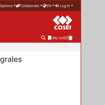
Options
Collaborate
EN
Log In
My List
[0]
egrales