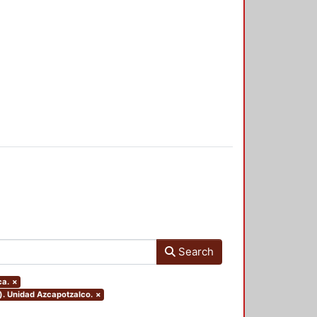
Search
ca.
×
). Unidad Azcapotzalco.
×