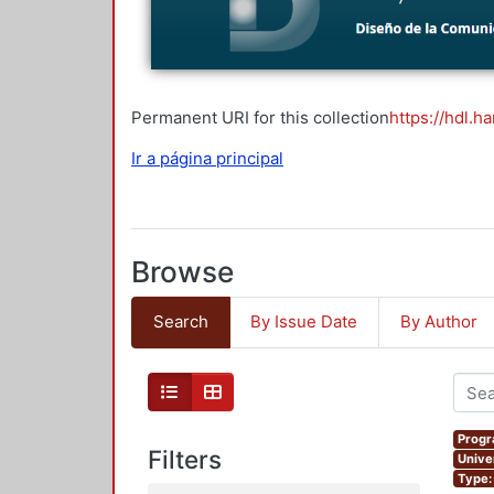
Permanent URI for this collection
https://hdl.h
Ir a página principal
Browse
Search
By Issue Date
By Author
Progr
Filters
Unive
Type: