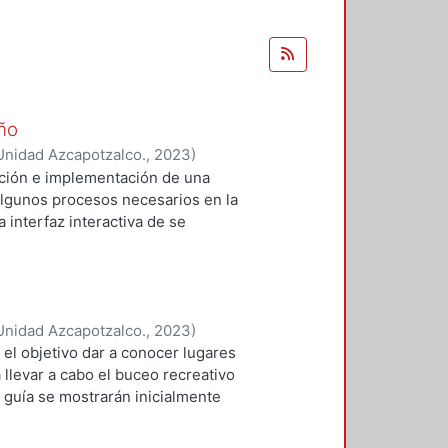
ño
Unidad Azcapotzalco.
,
2023
)
ación e implementación de una
algunos procesos necesarios en la
 interfaz interactiva de se
n el camino a los interesados en
Unidad Azcapotzalco.
,
2023
)
sica Karen
el objetivo dar a conocer lugares
llevar a cabo el buceo recreativo
 guía se mostrarán inicialmente
estinos dentro del país, pero en
iantes, un lugar de nivel