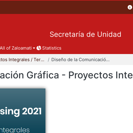
Secretaría de Unidad
All of Zaloamati
Statistics
Proyectos Integrales / Terminales - Licenciatura
Diseño de la Comunicación Gráfica - Proyectos Integrales
ción Gráfica - Proyectos Int