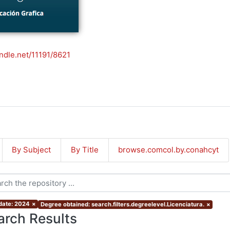
andle.net/11191/8621
By Subject
By Title
browse.comcol.by.conahcyt
 date: 2024
×
Degree obtained: search.filters.degreelevel.Licenciatura.
×
arch Results