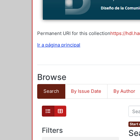
Permanent URI for this collection
https://hdl.h
Ir a página principal
Browse
Search
By Issue Date
By Author
Start
Filters
Se