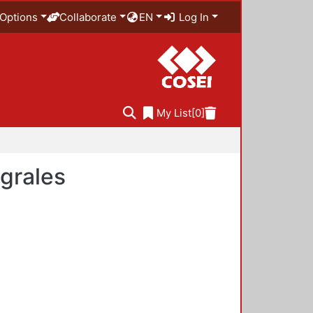
Options
Collaborate
EN
Log In
My List
[0]
egrales