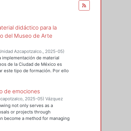
terial didáctico para la
ro del Museo de Arte
Unidad Azcapotzalco.
,
2025-05
)
n
;
Reyes Sarro, Esmeralda Maresa
a implementación de material
seos de la Ciudad de México es
r este tipo de formación. Por ello
 de material didáctico para la
e la cultura mexicana con base en
lar, dirigido primordialmente a
ejo de emociones
bjetivos particulares: Crear
zcapotzalco
,
2025-05
)
Vázquez
vés de material didáctico. Realizar
awing not only serves as a
para el usuario. Aplicar e integrar
osals or projects through
iento de diseño gráfico que hemos
 can become a method for managing
tico). Proporcionar al educador
ced by young university students.
za básica del idioma español de