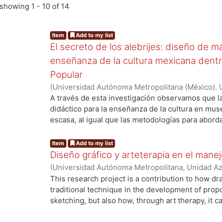
showing
1 - 10 of 14
Item
Add to my list
El secreto de los alebrijes: diseño de ma
enseñanza de la cultura mexicana dent
Popular
(
Universidad Autónoma Metropolitana (México). 
Cortes Frias, Daniela
;
Justo Ramírez, Diana Kare
A través de esta investigación observamos que l
didáctico para la enseñanza de la cultura en mu
escasa, al igual que las metodologías para aborda
el objetivo de este trabajo es elaborar un sistema
enseñanza lúdica de conocimientos básicos sobr
Item
Add to my list
los contenidos temáticos del Museo de Arte Popu
Diseño gráfico y arteterapia en el man
estudiantes de primaria alta, con los siguientes o
(
Universidad Autónoma Metropolitana, Unidad A
experiencias interactivas y multisensoriales a tra
López, Irene Jehosabet
This research project is a contribution to how dr
material didáctico eficiente, accesible y amigable 
traditional technique in the development of prop
el conjunto de técnicas, herramientas y conocim
sketching, but also how, through art therapy, it
adquirido en un objeto de diseño (material didác
the negative and overwhelming feelings experien
herramientas de trabajo que permitan la enseñan