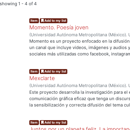
showing
1 - 4 of 4
Item
Add to my list
Momento. Poesía joven
(
Universidad Autónoma Metropolitana (México). 
de Servicios de Información.
,
2020
)
Bastida Ruiz,
Momento es un proyecto enfocado en la difusión 
un canal que incluye videos, imágenes y audios y
.
sociales más utilizadas como facebook, instagram 
acercamiento y la difusión de la poesía joven me
subsecuentemente crear una campaña de difusión 
Item
Add to my list
poetas participantes. La problemática que el pro
Mexclarte
poca difusión de poetas emergentes. El tema princ
(
Universidad Autónoma Metropolitana (México). 
la forma de comunicar esta disciplina artística a
de Servicios de Información.
,
2020
)
Cruz Albarrá
Este proyecto desarrolla la investigación para el
haciendo uso de las herramientas del diseño de 
comunicación gráfica eficaz que tenga un discurso
nueva perspectiva y apoyar su difusión.
.
la sensibilización y correcta difusión del tema cu
manifestaciones como la artesanía pretendiendo
gráfica favorezca y difunda los procesos artesan
Item
Add to my list
sienta empatía con el artesano y su trabajo, log
Juntos por un planeta feliz. La importan