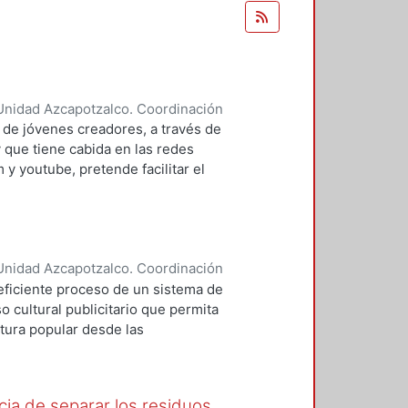
Unidad Azcapotzalco. Coordinación
 Mauricio
de jóvenes creadores, a través de
 que tiene cabida en las redes
y youtube, pretende facilitar el
xicana a través de estos medios, y
para potenciar la difusión de los
yecto busca contrarrestar es la
ipal del proyecto es la poesía, y
Unidad Azcapotzalco. Coordinación
 través de los medios audiovisuales,
n, Korina Yoselin
 eficiente proceso de un sistema de
la comunicación para darle una
 cultural publicitario que permita
ltura popular desde las
 que el sistema de comunicación
ales de manera que el usuario
rando un mayor fortalecimiento de
cia de separar los residuos.