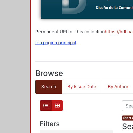
Permanent URI for this collection
https://hdl.h
Ir a página principal
Browse
Search
By Issue Date
By Author
Start
Filters
Se