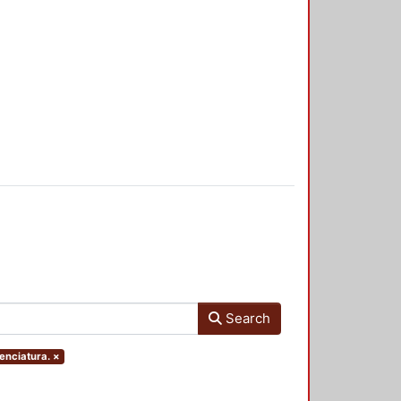
Search
enciatura.
×