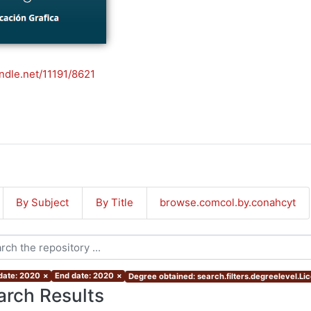
andle.net/11191/8621
By Subject
By Title
browse.comcol.by.conahcyt
 date: 2020
×
End date: 2020
×
Degree obtained: search.filters.degreelevel.Lic
arch Results