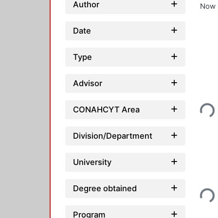
Author
Now 
Date
Type
Advisor
Loading..
CONAHCYT Area
Division/Department
University
Loading..
Degree obtained
Program