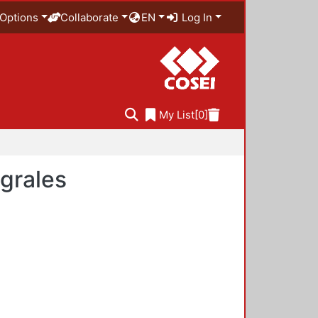
Options
Collaborate
EN
Log In
My List
[0]
egrales