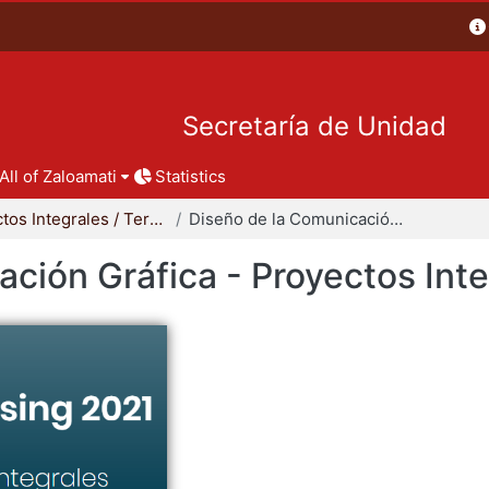
Secretaría de Unidad
All of Zaloamati
Statistics
Proyectos Integrales / Terminales - Licenciatura
Diseño de la Comunicación Gráfica - Proyectos Integrales
ción Gráfica - Proyectos Int