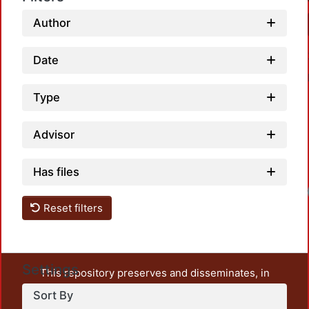
Author
Date
Type
Advisor
Has files
Reset filters
Settings
This repository preserves and disseminates, in
unrestricted open access, the teaching and research
Sort By
output of UAM Azcapotzalco. It also includes some