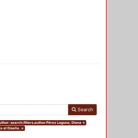
Search
uthor: search.filters.author.Pérez Laguna, Diana
×
a el Diseño.
×