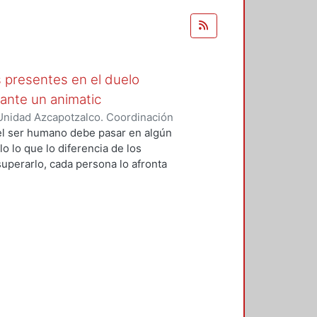
s presentes en el duelo
ante un animatic
Unidad Azcapotzalco. Coordinación
guna, Diana
 el ser humano debe pasar en algún
o lo que lo diferencia de los
uperarlo, cada persona lo afronta
mundo maravilloso que ayuda a
para que puedan conectar y
o de esta investigación es definir
unas formas de cómo se podría
a historia de la animación desde
no con el color y las emociones.
imatic contando la historia de
elo, tomando en cuenta 3 aspectos
y la música para comprender la