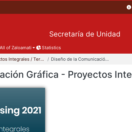
Secretaría de Unidad
All of Zaloamati
Statistics
Proyectos Integrales / Terminales - Licenciatura
Diseño de la Comunicación Gráfica - Proyectos Integrales
ción Gráfica - Proyectos Int