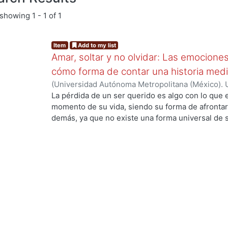
showing
1 - 1 of 1
Item
Add to my list
Amar, soltar y no olvidar: Las emocione
cómo forma de contar una historia medi
(
Universidad Autónoma Metropolitana (México). 
de Servicios de Información.
,
2024-01
)
Pérez La
La pérdida de un ser querido es algo con lo que
momento de su vida, siendo su forma de afrontarl
demás, ya que no existe una forma universal de s
a su manera, por otro lado, la animación es un 
plasmar historias y proyectarlas con el público 
empatizar con los personajes animados. El objetiv
el significado del duelo, sus etapas, tipos y alg
afrontarse, así como también conocer acerca de l
sus inicios hasta la actualidad, estando de la ma
Para el proyecto de diseño se planteó crear un an
Amelia quien muestra su forma de afrontar el du
muy importantes siendo el color, las emociones 