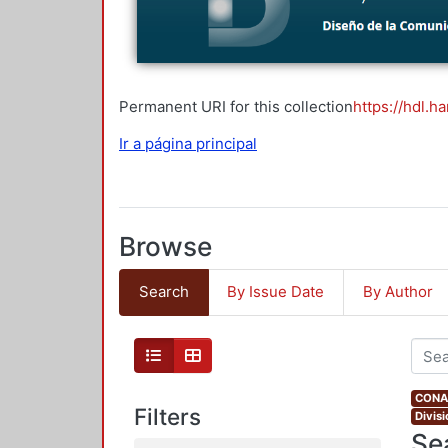
Permanent URI for this collection
https://hdl.h
Ir a página principal
Browse
Search
By Issue Date
By Author
CONAH
Filters
Divis
Se