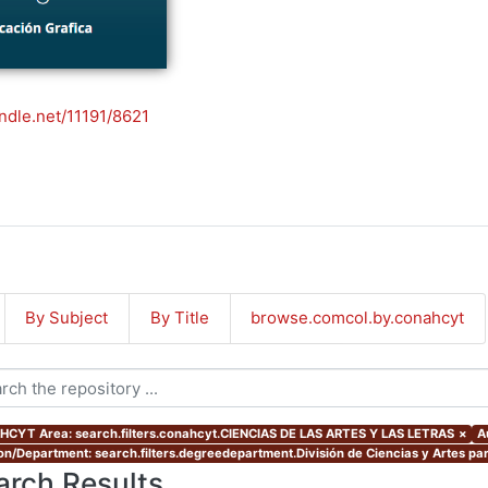
andle.net/11191/8621
By Subject
By Title
browse.comcol.by.conahcyt
CYT Area: search.filters.conahcyt.CIENCIAS DE LAS ARTES Y LAS LETRAS
×
A
ion/Department: search.filters.degreedepartment.División de Ciencias y Artes par
arch Results