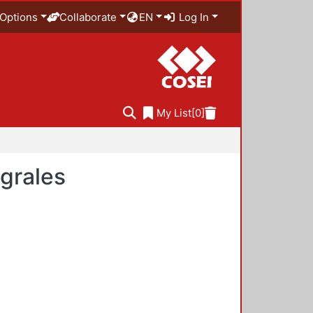
Options
Collaborate
EN
Log In
My List
[0]
egrales