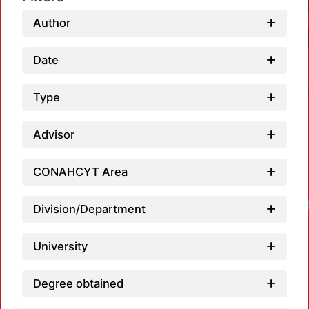
Author
Date
Type
Advisor
CONAHCYT Area
Lo
Division/Department
University
Degree obtained