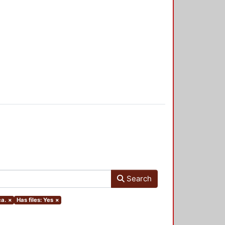
Search
ca.
×
Has files: Yes
×