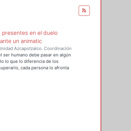
s presentes en el duelo
ante un animatic
Unidad Azcapotzalco. Coordinación
guna, Diana
 el ser humano debe pasar en algún
o lo que lo diferencia de los
uperarlo, cada persona lo afronta
mundo maravilloso que ayuda a
para que puedan conectar y
o de esta investigación es definir
unas formas de cómo se podría
a historia de la animación desde
no con el color y las emociones.
imatic contando la historia de
elo, tomando en cuenta 3 aspectos
y la música para comprender la