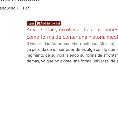
showing
1 - 1 of 1
Item
Add to my list
Amar, soltar y no olvidar: Las emocione
cómo forma de contar una historia medi
(
Universidad Autónoma Metropolitana (México). 
de Servicios de Información.
,
2024-01
)
Pérez La
La pérdida de un ser querido es algo con lo que
momento de su vida, siendo su forma de afrontarl
demás, ya que no existe una forma universal de s
a su manera, por otro lado, la animación es un 
plasmar historias y proyectarlas con el público 
empatizar con los personajes animados. El objetiv
el significado del duelo, sus etapas, tipos y alg
afrontarse, así como también conocer acerca de l
sus inicios hasta la actualidad, estando de la ma
Para el proyecto de diseño se planteó crear un an
Amelia quien muestra su forma de afrontar el du
muy importantes siendo el color, las emociones 