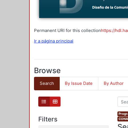
Permanent URI for this collection
https://hdl.h
Ir a página principal
Browse
Search
By Issue Date
By Author
Progr
Filters
CONAH
Se