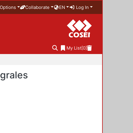
Options
Collaborate
EN
Log In
My List
[0]
egrales