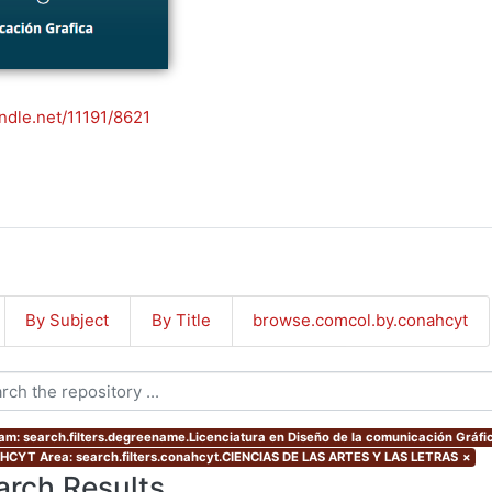
andle.net/11191/8621
By Subject
By Title
browse.comcol.by.conahcyt
am: search.filters.degreename.Licenciatura en Diseño de la comunicación Gráfi
CYT Area: search.filters.conahcyt.CIENCIAS DE LAS ARTES Y LAS LETRAS
×
arch Results