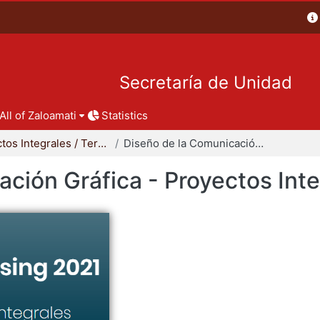
Secretaría de Unidad
All of Zaloamati
Statistics
Proyectos Integrales / Terminales - Licenciatura
Diseño de la Comunicación Gráfica - Proyectos Integrales
ción Gráfica - Proyectos Int