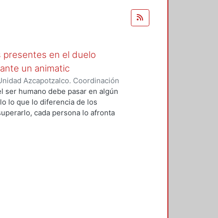
s presentes en el duelo
ante un animatic
Unidad Azcapotzalco. Coordinación
guna, Diana
 el ser humano debe pasar en algún
o lo que lo diferencia de los
uperarlo, cada persona lo afronta
mundo maravilloso que ayuda a
para que puedan conectar y
o de esta investigación es definir
unas formas de cómo se podría
a historia de la animación desde
no con el color y las emociones.
imatic contando la historia de
elo, tomando en cuenta 3 aspectos
y la música para comprender la