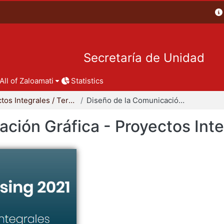
Secretaría de Unidad
All of Zaloamati
Statistics
Proyectos Integrales / Terminales - Licenciatura
Diseño de la Comunicación Gráfica - Proyectos Integrales
ción Gráfica - Proyectos Int