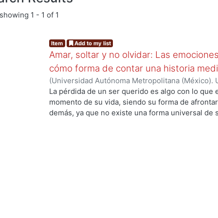
showing
1 - 1 of 1
Item
Add to my list
Amar, soltar y no olvidar: Las emocione
cómo forma de contar una historia medi
(
Universidad Autónoma Metropolitana (México). 
de Servicios de Información.
,
2024-01
)
Pérez La
La pérdida de un ser querido es algo con lo que
.
momento de su vida, siendo su forma de afrontarl
demás, ya que no existe una forma universal de s
a su manera, por otro lado, la animación es un 
plasmar historias y proyectarlas con el público 
empatizar con los personajes animados. El objetiv
el significado del duelo, sus etapas, tipos y alg
afrontarse, así como también conocer acerca de l
sus inicios hasta la actualidad, estando de la ma
Para el proyecto de diseño se planteó crear un an
Amelia quien muestra su forma de afrontar el du
muy importantes siendo el color, las emociones 