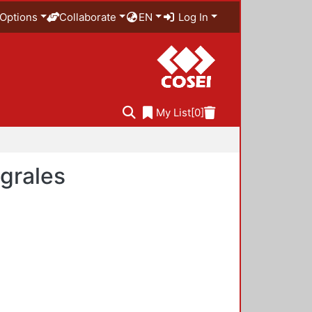
Options
Collaborate
EN
Log In
My List
[0]
egrales