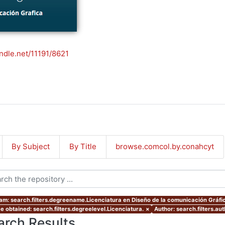
andle.net/11191/8621
By Subject
By Title
browse.comcol.by.conahcyt
am: search.filters.degreename.Licenciatura en Diseño de la comunicación Gráfi
e obtained: search.filters.degreelevel.Licenciatura.
×
Author: search.filters.au
arch Results