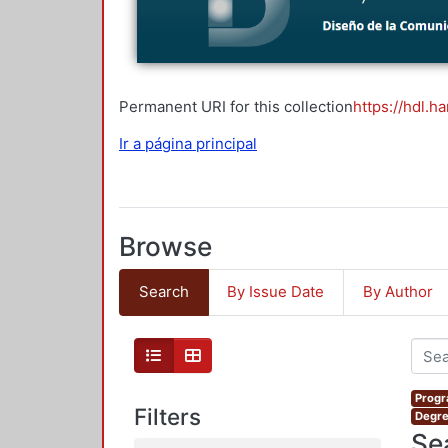
Permanent URI for this collection
https://hdl.h
Ir a página principal
Browse
Search
By Issue Date
By Author
Progr
Filters
Degre
Se