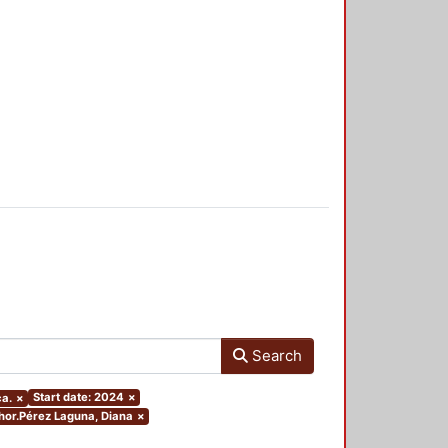
Search
Start date: 2024
×
ca.
×
thor.Pérez Laguna, Diana
×