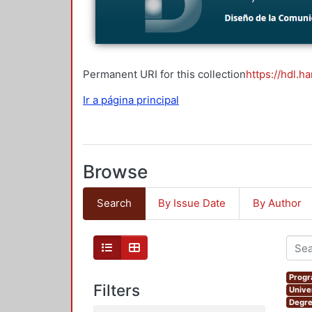
Permanent URI for this collection
https://hdl.h
Ir a página principal
Browse
Search
By Issue Date
By Author
Progr
Filters
Unive
Degre