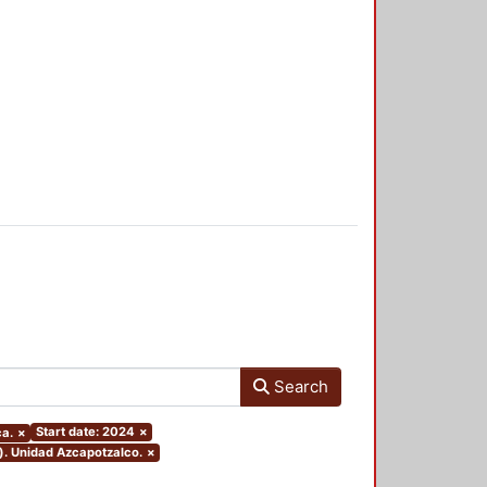
Search
Start date: 2024
×
ca.
×
). Unidad Azcapotzalco.
×