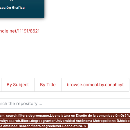
andle.net/11191/8621
By Subject
By Title
browse.comcol.by.conahcyt
am: search.filters.degreename.Licenciatura en Diseño de la comunicación Gráfi
rsity: search.filters.degreegrantor.Universidad Autónoma Metropolitana (México
e obtained: search.filters.degreelevel.Licenciatura.
×