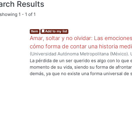
arch Results
showing
1 - 1 of 1
Item
Add to my list
Amar, soltar y no olvidar: Las emocione
cómo forma de contar una historia medi
(
Universidad Autónoma Metropolitana (México). 
de Servicios de Información.
,
2024-01
)
Pérez La
La pérdida de un ser querido es algo con lo que
...
momento de su vida, siendo su forma de afrontarl
demás, ya que no existe una forma universal de s
a su manera, por otro lado, la animación es un 
plasmar historias y proyectarlas con el público 
empatizar con los personajes animados. El objetiv
el significado del duelo, sus etapas, tipos y alg
afrontarse, así como también conocer acerca de l
sus inicios hasta la actualidad, estando de la ma
Para el proyecto de diseño se planteó crear un an
Amelia quien muestra su forma de afrontar el du
muy importantes siendo el color, las emociones 