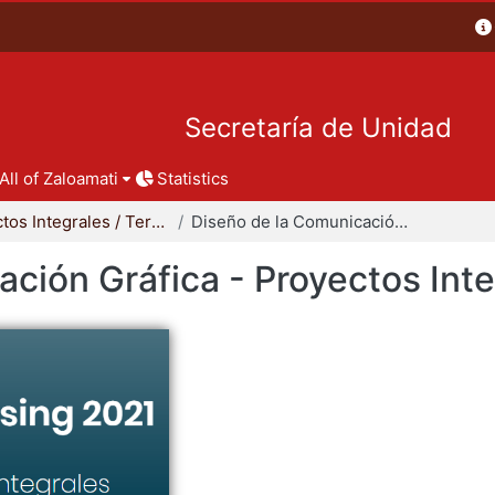
Secretaría de Unidad
All of Zaloamati
Statistics
Proyectos Integrales / Terminales - Licenciatura
Diseño de la Comunicación Gráfica - Proyectos Integrales
ción Gráfica - Proyectos Int