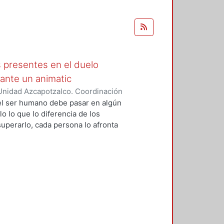
s presentes en el duelo
ante un animatic
Unidad Azcapotzalco. Coordinación
guna, Diana
 el ser humano debe pasar en algún
o lo que lo diferencia de los
uperarlo, cada persona lo afronta
mundo maravilloso que ayuda a
para que puedan conectar y
o de esta investigación es definir
unas formas de cómo se podría
a historia de la animación desde
no con el color y las emociones.
imatic contando la historia de
elo, tomando en cuenta 3 aspectos
y la música para comprender la