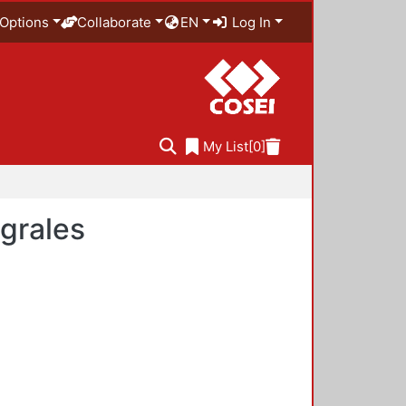
Options
Collaborate
EN
Log In
My List
[0]
egrales