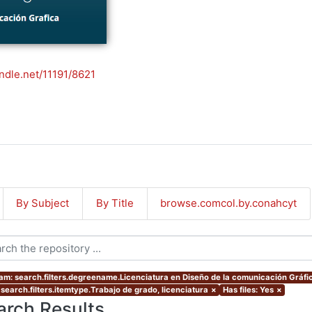
andle.net/11191/8621
By Subject
By Title
browse.comcol.by.conahcyt
am: search.filters.degreename.Licenciatura en Diseño de la comunicación Gráfi
 search.filters.itemtype.Trabajo de grado, licenciatura
×
Has files: Yes
×
arch Results