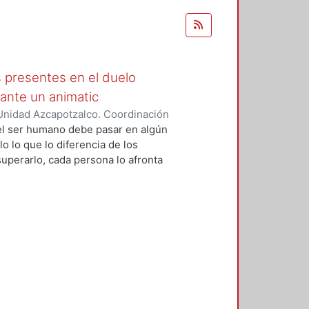
s presentes en el duelo
ante un animatic
Unidad Azcapotzalco. Coordinación
guna, Diana
 el ser humano debe pasar en algún
o lo que lo diferencia de los
uperarlo, cada persona lo afronta
mundo maravilloso que ayuda a
para que puedan conectar y
o de esta investigación es definir
unas formas de cómo se podría
a historia de la animación desde
no con el color y las emociones.
imatic contando la historia de
elo, tomando en cuenta 3 aspectos
y la música para comprender la