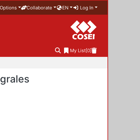
Options
Collaborate
EN
Log In
My List
[0]
egrales