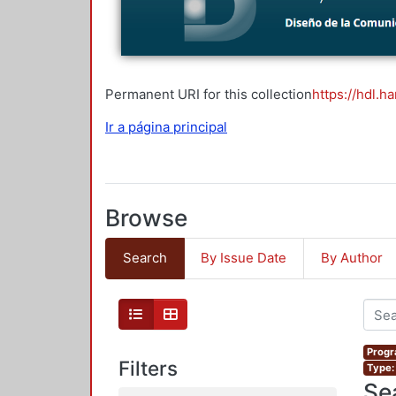
Permanent URI for this collection
https://hdl.h
Ir a página principal
Browse
Search
By Issue Date
By Author
Progr
Filters
Type:
Se