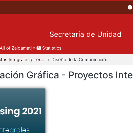
Secretaría de Unidad
All of Zaloamati
Statistics
Proyectos Integrales / Terminales - Licenciatura
Diseño de la Comunicación Gráfica - Proyectos Integrales
ción Gráfica - Proyectos Int