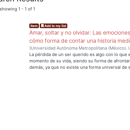
showing
1 - 1 of 1
Item
Add to my list
Amar, soltar y no olvidar: Las emocione
cómo forma de contar una historia medi
(
Universidad Autónoma Metropolitana (México). 
de Servicios de Información.
,
2024-01
)
Pérez La
La pérdida de un ser querido es algo con lo que
momento de su vida, siendo su forma de afrontarl
demás, ya que no existe una forma universal de s
a su manera, por otro lado, la animación es un 
plasmar historias y proyectarlas con el público 
empatizar con los personajes animados. El objetiv
el significado del duelo, sus etapas, tipos y alg
afrontarse, así como también conocer acerca de l
sus inicios hasta la actualidad, estando de la ma
Para el proyecto de diseño se planteó crear un an
Amelia quien muestra su forma de afrontar el du
muy importantes siendo el color, las emociones 