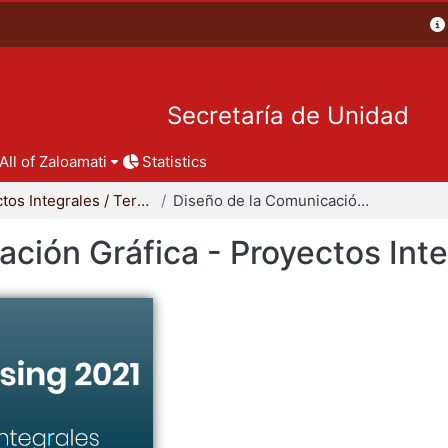
Secretaría de Unidad
All of Zaloamati
Statistics
Proyectos Integrales / Terminales - Licenciatura
Diseño de la Comunicación Gráfica - Proyectos Integrales
ción Gráfica - Proyectos Int