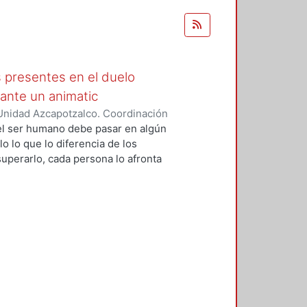
s presentes en el duelo
ante un animatic
Unidad Azcapotzalco. Coordinación
guna, Diana
 el ser humano debe pasar en algún
o lo que lo diferencia de los
uperarlo, cada persona lo afronta
mundo maravilloso que ayuda a
para que puedan conectar y
o de esta investigación es definir
unas formas de cómo se podría
a historia de la animación desde
no con el color y las emociones.
imatic contando la historia de
elo, tomando en cuenta 3 aspectos
y la música para comprender la