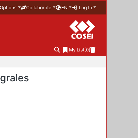
Options
Collaborate
EN
Log In
My List
[0]
egrales