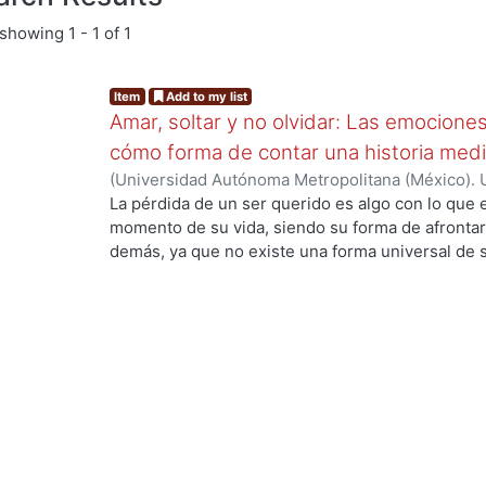
showing
1 - 1 of 1
Item
Add to my list
Amar, soltar y no olvidar: Las emocione
cómo forma de contar una historia medi
(
Universidad Autónoma Metropolitana (México). 
de Servicios de Información.
,
2024-01
)
Pérez La
La pérdida de un ser querido es algo con lo que
momento de su vida, siendo su forma de afrontarl
demás, ya que no existe una forma universal de s
ng...
a su manera, por otro lado, la animación es un 
plasmar historias y proyectarlas con el público 
empatizar con los personajes animados. El objetiv
el significado del duelo, sus etapas, tipos y alg
afrontarse, así como también conocer acerca de l
sus inicios hasta la actualidad, estando de la ma
Para el proyecto de diseño se planteó crear un an
Amelia quien muestra su forma de afrontar el du
muy importantes siendo el color, las emociones 