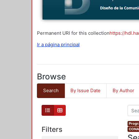
Permanent URI for this collection
https://hdl.h
Ir a página principal
Browse
Search
By Issue Date
By Author
Progr
Filters
CONAH
Se