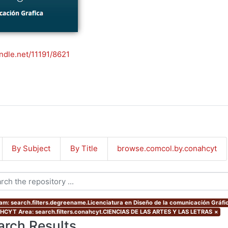
andle.net/11191/8621
By Subject
By Title
browse.comcol.by.conahcyt
am: search.filters.degreename.Licenciatura en Diseño de la comunicación Gráfi
CYT Area: search.filters.conahcyt.CIENCIAS DE LAS ARTES Y LAS LETRAS
×
arch Results