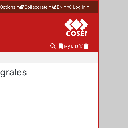
Options
Collaborate
EN
Log In
My List
[0]
egrales