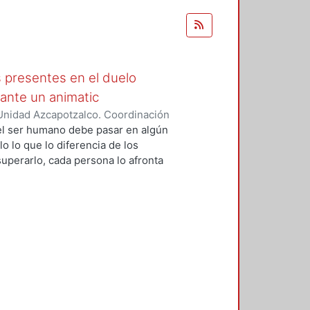
s presentes en el duelo
ante un animatic
Unidad Azcapotzalco. Coordinación
guna, Diana
 el ser humano debe pasar en algún
o lo que lo diferencia de los
uperarlo, cada persona lo afronta
mundo maravilloso que ayuda a
para que puedan conectar y
o de esta investigación es definir
unas formas de cómo se podría
a historia de la animación desde
no con el color y las emociones.
imatic contando la historia de
elo, tomando en cuenta 3 aspectos
y la música para comprender la