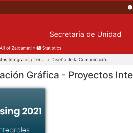
Secretaría de Unidad
All of Zaloamati
Statistics
Proyectos Integrales / Terminales - Licenciatura
Diseño de la Comunicación Gráfica - Proyectos Integrales
ción Gráfica - Proyectos Int