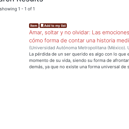
showing
1 - 1 of 1
Item
Add to my list
Amar, soltar y no olvidar: Las emocione
cómo forma de contar una historia medi
(
Universidad Autónoma Metropolitana (México). 
de Servicios de Información.
,
2024-01
)
Pérez La
La pérdida de un ser querido es algo con lo que
...
momento de su vida, siendo su forma de afrontarl
demás, ya que no existe una forma universal de s
a su manera, por otro lado, la animación es un 
plasmar historias y proyectarlas con el público 
empatizar con los personajes animados. El objetiv
el significado del duelo, sus etapas, tipos y alg
afrontarse, así como también conocer acerca de l
sus inicios hasta la actualidad, estando de la ma
Para el proyecto de diseño se planteó crear un an
Amelia quien muestra su forma de afrontar el du
muy importantes siendo el color, las emociones 