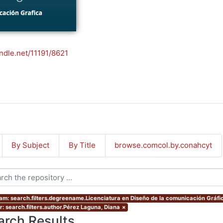
andle.net/11191/8621
By Subject
By Title
browse.comcol.by.conahcyt
am: search.filters.degreename.Licenciatura en Diseño de la comunicación Gráfi
r: search.filters.author.Pérez Laguna, Diana
×
arch Results