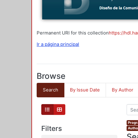
Permanent URI for this collection
https://hdl.h
Ir a página principal
Browse
Search
By Issue Date
By Author
Progr
Filters
Autho
Se