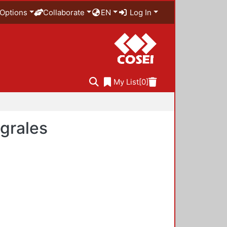
Options
Collaborate
EN
Log In
My List
[0]
egrales