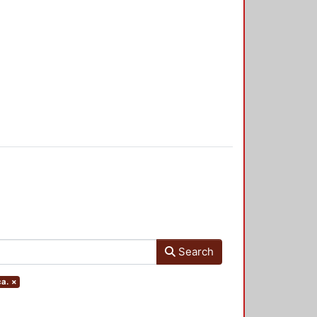
Search
ca.
×