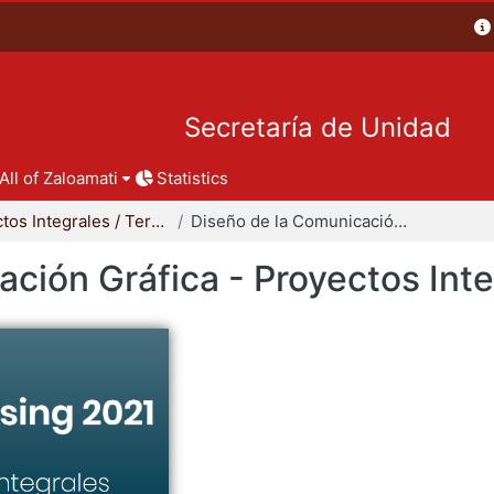
Secretaría de Unidad
All of Zaloamati
Statistics
Proyectos Integrales / Terminales - Licenciatura
Diseño de la Comunicación Gráfica - Proyectos Integrales
ción Gráfica - Proyectos Int