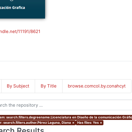
andle.net/11191/8621
By Subject
By Title
browse.comcol.by.conahcyt
am: search.filters.degreename.Licenciatura en Diseño de la comunicación Gráfi
r: search.filters.author.Pérez Laguna, Diana
×
Has files: Yes
×
arch Results