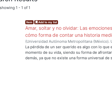
showing
1 - 1 of 1
Item
Add to my list
Amar, soltar y no olvidar: Las emocione
cómo forma de contar una historia medi
(
Universidad Autónoma Metropolitana (México). 
de Servicios de Información.
,
2024-01
)
Pérez La
La pérdida de un ser querido es algo con lo que
momento de su vida, siendo su forma de afrontarl
demás, ya que no existe una forma universal de s
g...
a su manera, por otro lado, la animación es un 
plasmar historias y proyectarlas con el público 
empatizar con los personajes animados. El objetiv
el significado del duelo, sus etapas, tipos y alg
afrontarse, así como también conocer acerca de l
sus inicios hasta la actualidad, estando de la ma
Para el proyecto de diseño se planteó crear un an
Amelia quien muestra su forma de afrontar el du
muy importantes siendo el color, las emociones 