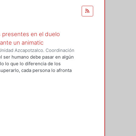
s presentes en el duelo
ante un animatic
Unidad Azcapotzalco. Coordinación
guna, Diana
 el ser humano debe pasar en algún
o lo que lo diferencia de los
uperarlo, cada persona lo afronta
mundo maravilloso que ayuda a
para que puedan conectar y
o de esta investigación es definir
unas formas de cómo se podría
a historia de la animación desde
no con el color y las emociones.
imatic contando la historia de
elo, tomando en cuenta 3 aspectos
y la música para comprender la