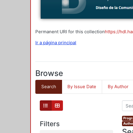
Permanent URI for this collection
https://hdl.h
Ir a página principal
Browse
Search
By Issue Date
By Author
Progr
Filters
Autho
Se