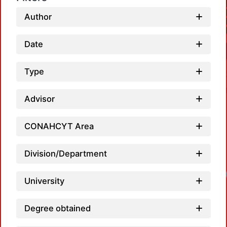
Author
Date
Type
Advisor
CONAHCYT Area
Division/Department
Lo
University
Degree obtained