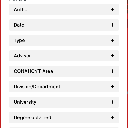
Author
Date
Type
Advisor
CONAHCYT Area
Division/Department
Lo
University
Degree obtained