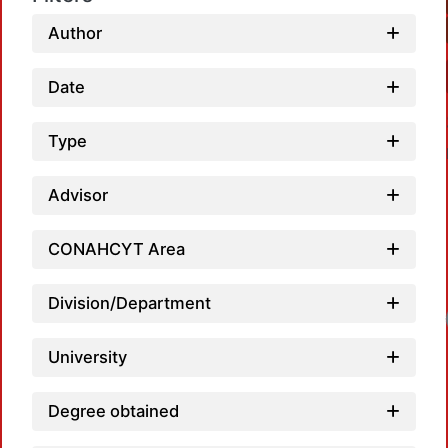
Author
Date
Type
Advisor
CONAHCYT Area
Division/Department
Lo
University
Degree obtained