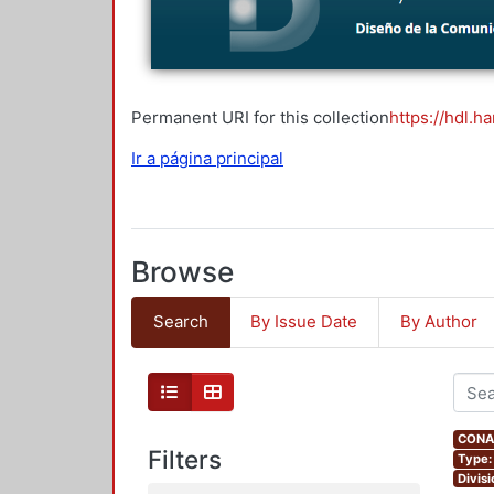
Permanent URI for this collection
https://hdl.h
Ir a página principal
Browse
Search
By Issue Date
By Author
CONAH
Filters
Type:
Divis