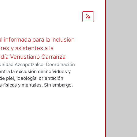
 informada para la inclusión
res y asistentes a la
ldía Venustiano Carranza
Unidad Azcapotzalco. Coordinación
amírez, Aura Xiadani
entra la exclusión de individuos y
e piel, ideología, orientación
s físicas y mentales. Sin embargo,
n considerados diferentes, han
 y lo seguirán haciendo por la
. Es bajo esta premisa, que este
lan por estar más cerca de una
dos los seres vivos, partiendo de
iguales y es algo que debe ser
EA México es un proyecto que