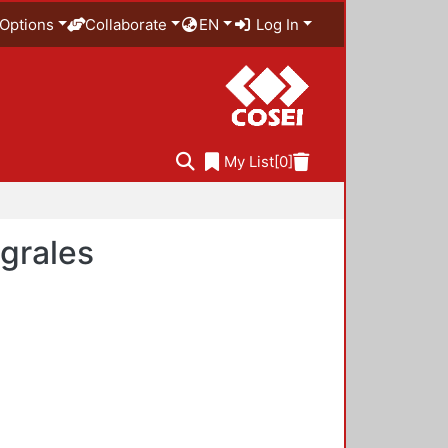
Options
Collaborate
EN
Log In
My List
[0]
egrales