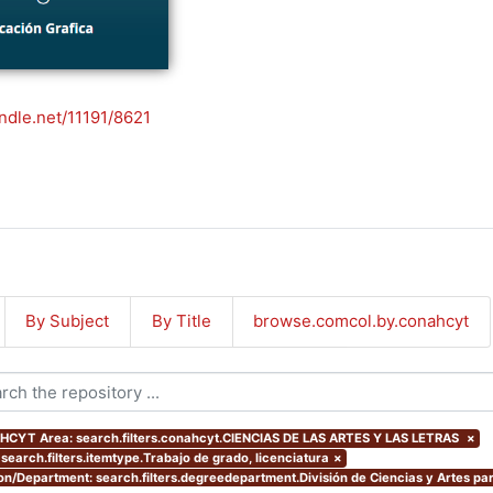
andle.net/11191/8621
By Subject
By Title
browse.comcol.by.conahcyt
CYT Area: search.filters.conahcyt.CIENCIAS DE LAS ARTES Y LAS LETRAS
×
 search.filters.itemtype.Trabajo de grado, licenciatura
×
ion/Department: search.filters.degreedepartment.División de Ciencias y Artes par