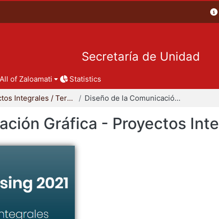
Secretaría de Unidad
All of Zaloamati
Statistics
Proyectos Integrales / Terminales - Licenciatura
Diseño de la Comunicación Gráfica - Proyectos Integrales
ción Gráfica - Proyectos Int