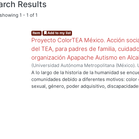
arch Results
showing
1 - 1 of 1
Item
Add to my list
Proyecto ColorTEA México. Acción social
del TEA, para padres de familia, cuidado
organización Apapache Autismo en Alca
(
Universidad Autónoma Metropolitana (México). 
de Servicios de Información.
,
2024-09
)
Romero R
A lo largo de la historia de la humanidad se encu
comunidades debido a diferentes motivos: color d
sexual, género, poder adquisitivo, discapacidade
así como se ha tratado de subyugar a quienes so
germinado movimientos de personas que lucharon
igualdad de derechos y oportunidades para todos
proyecto busca ser parte de quienes luchan y ve
sociedad preocupada por incluir y reconocer a to
la idea de que todos somos tan diferentes como 
respetado, representado y comprendido. ColorT