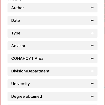
Author
Date
Type
Advisor
CONAHCYT Area
Division/Department
University
Lo
Degree obtained