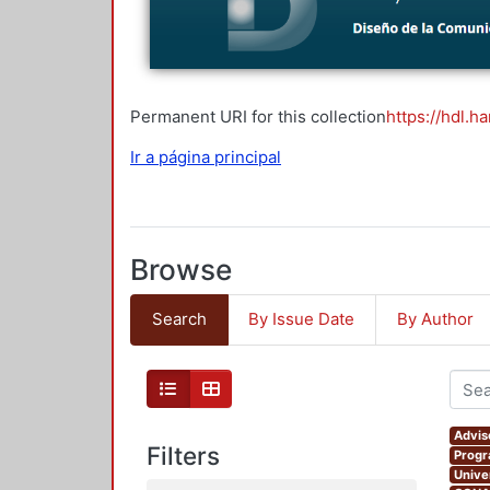
Permanent URI for this collection
https://hdl.h
Ir a página principal
Browse
Search
By Issue Date
By Author
Advis
Filters
Progr
Unive