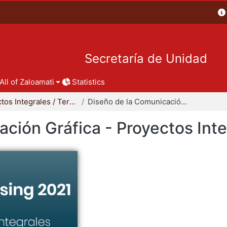
Secretaría de Unidad
All of Zaloamati
Statistics
Proyectos Integrales / Terminales - Licenciatura
Diseño de la Comunicación Gráfica - Proyectos Integrales
ción Gráfica - Proyectos Int