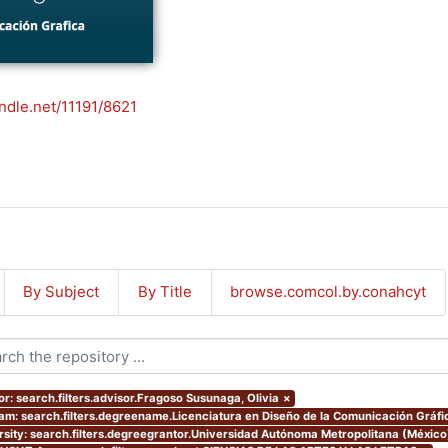
andle.net/11191/8621
By Subject
By Title
browse.comcol.by.conahcyt
or: search.filters.advisor.Fragoso Susunaga, Olivia
×
am: search.filters.degreename.Licenciatura en Diseño de la Comunicación Gráfi
rsity: search.filters.degreegrantor.Universidad Autónoma Metropolitana (México