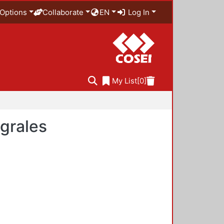
Options
Collaborate
EN
Log In
My List
[0]
egrales