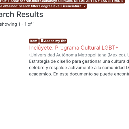
CYT Area: search.filters.conahcyt.CIENCIAS DE LAS ARTES Y LAS LETRAS
×
e obtained: search.filters.degreelevel.Licenciatura.
×
arch Results
showing
1 - 1 of 1
Item
Add to my list
Inclúyete. Programa Cultural LGBT+
(
Universidad Autónoma Metropolitana (México). 
de Servicios de Información.
,
2023-10
)
Caudillo
Estrategia de diseño para gestionar una cultura d
celebre y respalde activamente a la comunidad 
académico. En este documento se puede encontr
mediante el cual se apoyó el Programa Cultural 
conceptualización, de bocetaje burdos y compren
resultados de los objetos de diseño que se prop