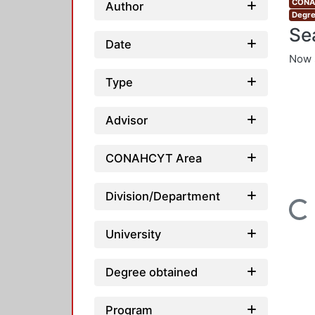
CONAH
Author
Degre
Se
Date
Now 
Type
Advisor
CONAHCYT Area
Division/Department
Loading...
University
Degree obtained
Program