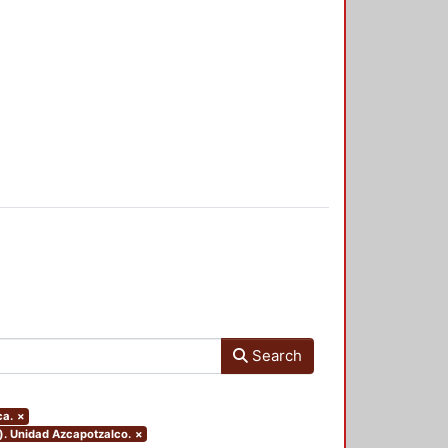
Search
ca.
×
). Unidad Azcapotzalco.
×