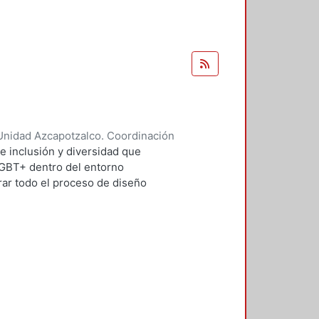
Unidad Azcapotzalco. Coordinación
 Domínguez, Pamela
e inclusión y diversidad que
LGBT+ dentro del entorno
ar todo el proceso de diseño
LGBT+, las etapas de
sibles que dieron origen a los
usieron.