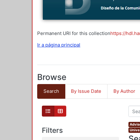
Permanent URI for this collection
https://hdl.h
Ir a página principal
Browse
Search
By Issue Date
By Author
Advis
Filters
Unive
Se