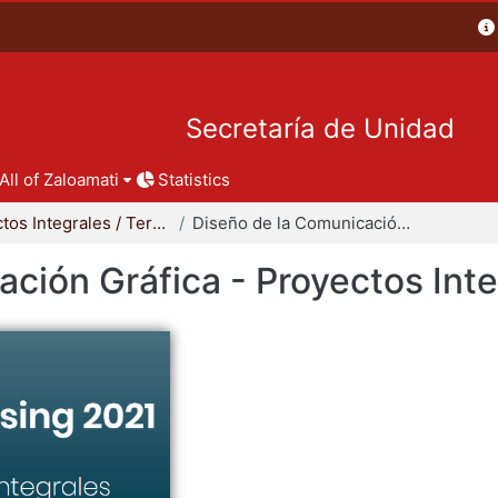
Secretaría de Unidad
All of Zaloamati
Statistics
Proyectos Integrales / Terminales - Licenciatura
Diseño de la Comunicación Gráfica - Proyectos Integrales
ción Gráfica - Proyectos Int