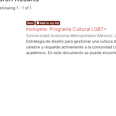
showing
1 - 1 of 1
Item
Add to my list
Inclúyete. Programa Cultural LGBT+
(
Universidad Autónoma Metropolitana (México). 
de Servicios de Información.
,
2023-10
)
Caudillo
Estrategia de diseño para gestionar una cultura d
celebre y respalde activamente a la comunidad 
académico. En este documento se puede encontr
mediante el cual se apoyó el Programa Cultural 
conceptualización, de bocetaje burdos y compren
resultados de los objetos de diseño que se prop