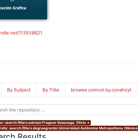
andle.net/11191/8621
By Subject
By Title
browse.comcol.by.conahcyt
or: search.filters.advisor.Fragoso Susunaga, Olivia
×
rsity: search.filters.degreegrantor.Universidad Autónoma Metropolitana (México
arch Results