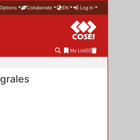
Options
Collaborate
EN
Log In
My List
[0]
egrales