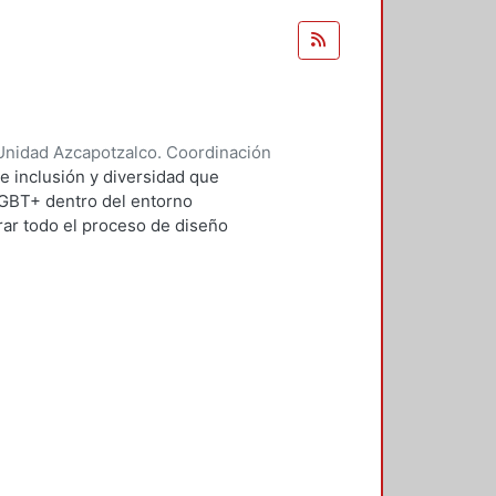
Unidad Azcapotzalco. Coordinación
 Domínguez, Pamela
e inclusión y diversidad que
LGBT+ dentro del entorno
ar todo el proceso de diseño
LGBT+, las etapas de
sibles que dieron origen a los
usieron.