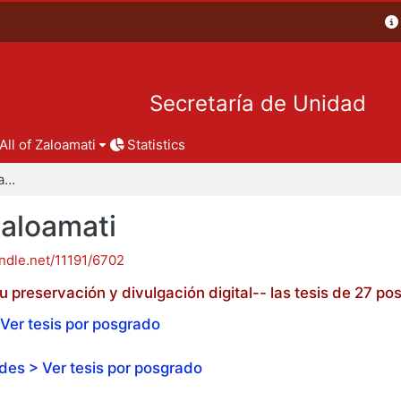
Secretaría de Unidad
All of Zaloamati
Statistics
Tesis de posgrado - Zaloamati
Zaloamati
andle.net/11191/6702
 preservación y divulgación digital-- las tesis de 27 
Ver tesis por posgrado
es > Ver tesis por posgrado