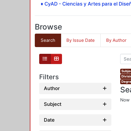
♦ CyAD - Ciencias y Artes para el Diseñ
Browse
Search
By Issue Date
By Author
Subje
Filters
Divis
Degre
Se
Author
Now 
Subject
Date