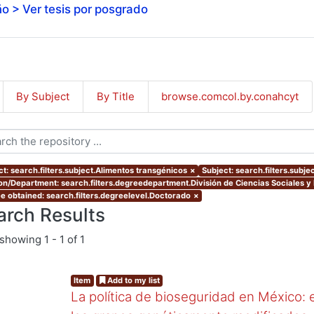
o > Ver tesis por posgrado
By Subject
By Title
browse.comcol.by.conahcyt
ct: search.filters.subject.Alimentos transgénicos
×
Subject: search.filters.subjec
ion/Department: search.filters.degreedepartment.División de Ciencias Sociales 
e obtained: search.filters.degreelevel.Doctorado
×
arch Results
showing
1 - 1 of 1
Item
Add to my list
La política de bioseguridad en México: e