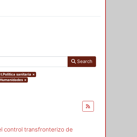
Search
t.Política sanitaria
×
y Humanidades
×
l control transfronterizo de