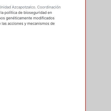
Unidad Azcapotzalco. Coordinación
 DOMINGUEZ, JORGE
 la política de bioseguridad en
ranos genéticamente modificados
de las acciones y mecanismos de
tan o minimizan los riesgos
 el medio ambiente. Asimismo,
ores sociales involucrados del
ntación de la política de
sfronterizo de los granos GM. De
Sistema Aduanero de México (SAM)
e globalización de la economía
ra, creación de capacidades
a el control del movimiento