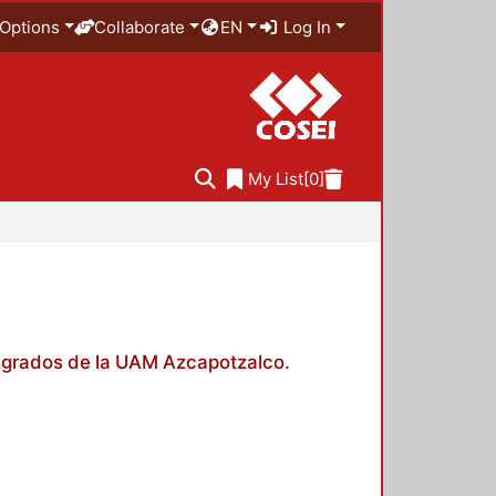
Options
Collaborate
EN
Log In
My List
[0]
posgrados de la UAM Azcapotzalco.