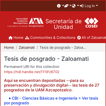
Log In
Secretaría de
Unidad
Home
Communities & Collections
All of Zaloamat
Home
Zaloamati
Tesis de posgrado - Zaloamati
Tesis de posgrado - Zaloamati
Permanent URI for this collection
https://hdl.handle.net/11191/6702
Aquí se encuentran depositadas --para su
preservación y divulgación digital-- las tesis de 27
posgrados de la UAM Azcapotzalco.
♦ CBI - Ciencias Básicas e Ingeniería > Ver tesis
por posgrado