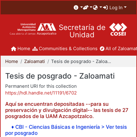
Log In
Secretaría de
Unidad
Home
Communities & Collections
All of Zaloamat
Home
Zaloamati
Tesis de posgrado - Zaloamati
Tesis de posgrado - Zaloamati
Permanent URI for this collection
https://hdl.handle.net/11191/6702
Aquí se encuentran depositadas --para su
preservación y divulgación digital-- las tesis de 27
posgrados de la UAM Azcapotzalco.
♦ CBI - Ciencias Básicas e Ingeniería > Ver tesis
por posgrado