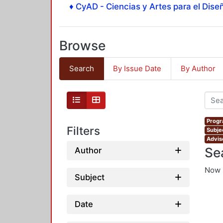
♦ CyAD - Ciencias y Artes para el Diseñ
Browse
Search
By Issue Date
By Author
Progr
Filters
Subjec
Advis
Se
Author
Now 
Subject
Date