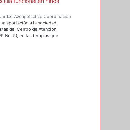
lalia funcional en niños
Unidad Azcapotzalco. Coordinación
Ramírez, Selene Marisol
una aportación a la sociedad
istas del Centro de Atención
 No. 5), en las terapias que
islalia funcional en la Delegación
media interactivo que involucra
ías, ofreciendo otra alternativa
Además se plantea una metodología
elementos de diseño con elementos
l multimedia interactivo. A partir
cual se sometió a evaluación con
ión Gustavo A. Madero. En este
arrollar, de manera particular, el
ave en la superación de problemas
nte se trabajará el fonema /r/
ica /aro/, 2) monosilábica /tro/, 3)
ja con la “rr” (vibrante múltiple).
uestra la pertinencia de la