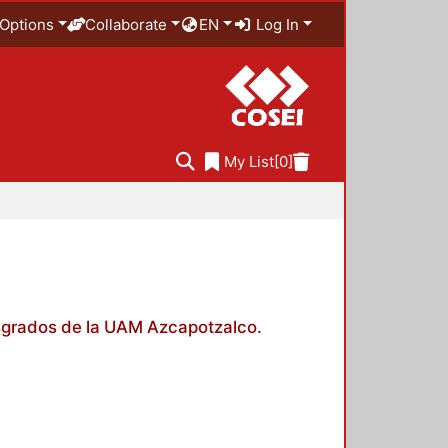
Options
Collaborate
EN
Log In
My List
[0]
posgrados de la UAM Azcapotzalco.