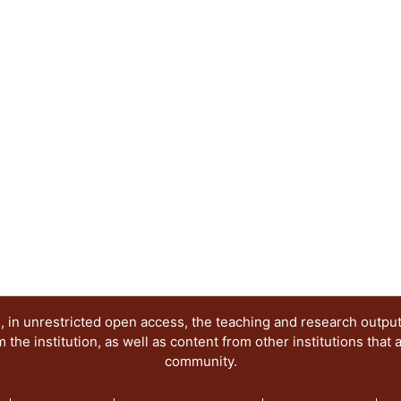
propuesta ya que se pueden desarrollar no sólo 
el fonema /r/, sino que sirva de apoyo a la atenció
fuere el fonema a tratar.
 in unrestricted open access, the teaching and research outpu
he institution, as well as content from other institutions that 
community.