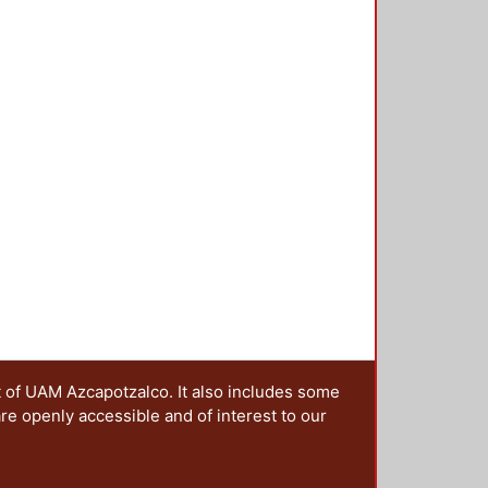
material multimedia para atender
n de dislalia funcional sea cual
t of UAM Azcapotzalco. It also includes some
are openly accessible and of interest to our