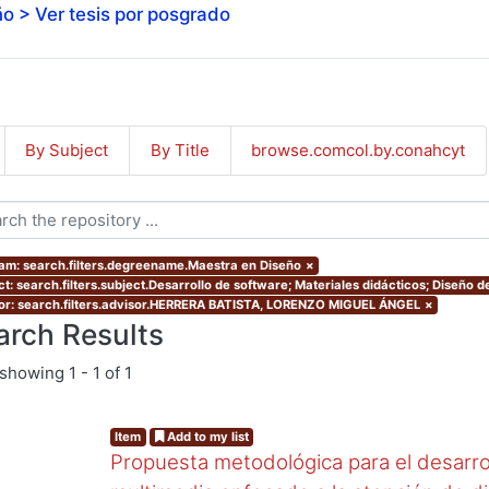
o > Ver tesis por posgrado
By Subject
By Title
browse.comcol.by.conahcyt
am: search.filters.degreename.Maestra en Diseño
×
t: search.filters.subject.Desarrollo de software; Materiales didácticos; Diseño de
or: search.filters.advisor.HERRERA BATISTA, LORENZO MIGUEL ÁNGEL
×
arch Results
showing
1 - 1 of 1
Item
Add to my list
Propuesta metodológica para el desarro