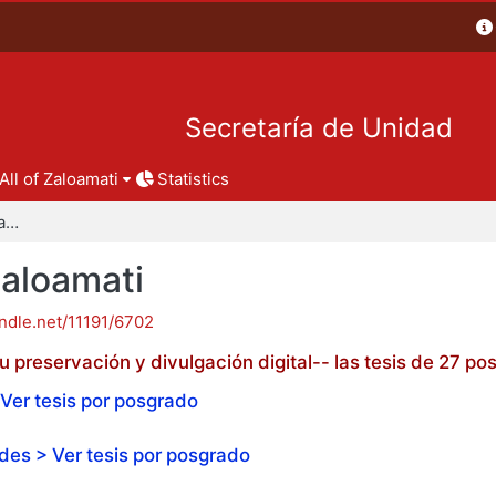
Secretaría de Unidad
All of Zaloamati
Statistics
Tesis de posgrado - Zaloamati
Zaloamati
andle.net/11191/6702
 preservación y divulgación digital-- las tesis de 27 
Ver tesis por posgrado
es > Ver tesis por posgrado