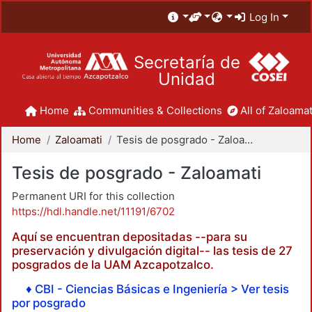
Log In
Secretaría de
Unidad
Home
Communities & Collections
All of Zaloamat
Home
Zaloamati
Tesis de posgrado - Zaloamati
Tesis de posgrado - Zaloamati
Permanent URI for this collection
https://hdl.handle.net/11191/6702
Aquí se encuentran depositadas --para su
preservación y divulgación digital-- las tesis de 27
posgrados de la UAM Azcapotzalco.
♦ CBI - Ciencias Básicas e Ingeniería > Ver tesis
por posgrado