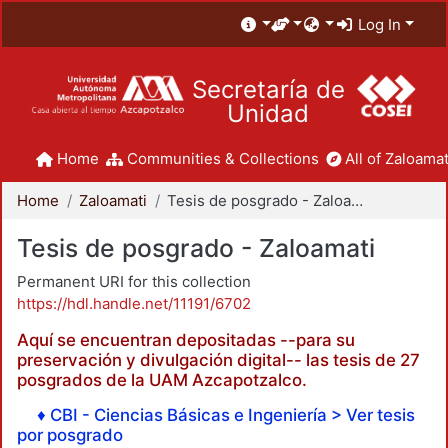
Log In
Secretaría de
Unidad
Home
Communities & Collections
All of Zaloamat
Home
Zaloamati
Tesis de posgrado - Zaloamati
Tesis de posgrado - Zaloamati
Permanent URI for this collection
https://hdl.handle.net/11191/6702
Aquí se encuentran depositadas --para su
preservación y divulgación digital-- las tesis de 27
posgrados de la UAM Azcapotzalco.
♦ CBI - Ciencias Básicas e Ingeniería > Ver tesis
por posgrado