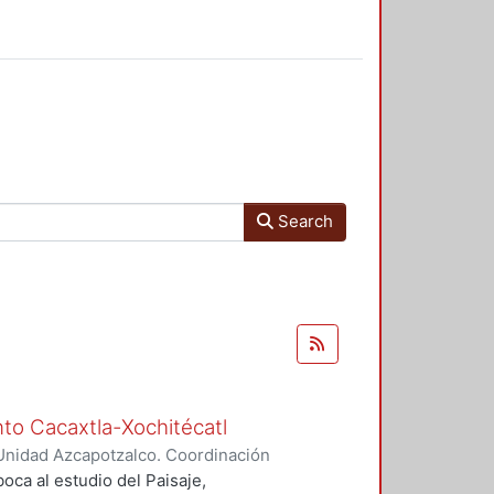
Search
nto Cacaxtla-Xochitécatl
Unidad Azcapotzalco. Coordinación
ares, María Teresa
oca al estudio del Paisaje,