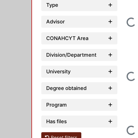
Type
Loading...
Advisor
CONAHCYT Area
Division/Department
University
Loading...
Degree obtained
Program
Has files
Loading...
Reset filters