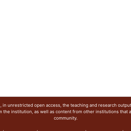
imparten a niños preescolares con problemas de d
Gustavo A. Madero. Se propone un material multi
elementos de diseño gráfico y las nuevas tecnolog
para atender el problema de dislalia funcional. 
como aportación al diseño gráfico, que integra 
tecnológicos, para poder obtener un mejor materia
de la metodología se desarrolla un prototipo, el 
los especialistas del CAPEP No. 5 de la Delegac
caso, el material interactivo estuvo dirigido a des
fonema /r/ por considerar que es un elemento cl
de dislalia. Es importante mencionar que únicame
simple a nivel de palabra en posición: 1) intervocál
heterosilábica /harto/ y 4) final /amor/, no se traba
De acuerdo a los resultados del “capítulo 7” se m
propuesta ya que se pueden desarrollar no sólo 
el fonema /r/, sino que sirva de apoyo a la atenció
 in unrestricted open access, the teaching and research outpu
fuere el fonema a tratar.
he institution, as well as content from other institutions that 
community.