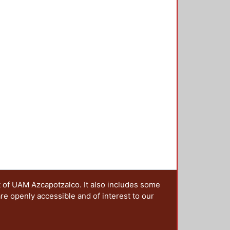
islalia funcional en la Delegación
media interactivo que involucra
ías, ofreciendo otra alternativa
Además se plantea una metodología
elementos de diseño con elementos
l multimedia interactivo. A partir
cual se sometió a evaluación con
ión Gustavo A. Madero. En este
arrollar, de manera particular, el
ave en la superación de problemas
nte se trabajará el fonema /r/
ica /aro/, 2) monosilábica /tro/, 3)
ja con la “rr” (vibrante múltiple).
uestra la pertinencia de la
material multimedia para atender
n de dislalia funcional sea cual
t of UAM Azcapotzalco. It also includes some
are openly accessible and of interest to our