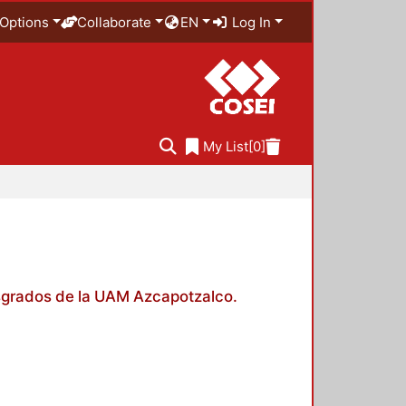
Options
Collaborate
EN
Log In
My List
[0]
posgrados de la UAM Azcapotzalco.