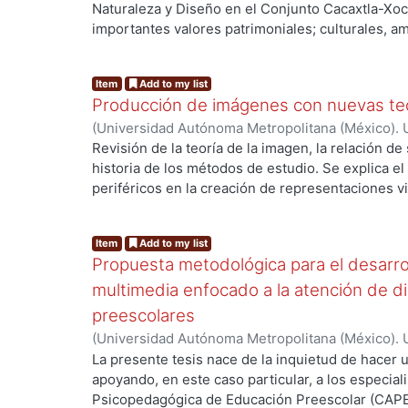
Naturaleza y Diseño en el Conjunto Cacaxtla-Xoc
importantes valores patrimoniales; culturales, am
en Tlaxcala, México. El primer acercamiento del 
naturaleza, paisaje y diseño. Parte de afirmar, q
Item
Add to my list
en una unidad conceptual. Las diferentes propue
Producción de imágenes con nuevas te
apoyan en un concepto de diseño como expresión 
(
Universidad Autónoma Metropolitana (México). 
un equilibrio con la naturaleza, el territorio y los 
de Servicios de Información.
,
2001-07
)
GUZMAN 
Revisión de la teoría de la imagen, la relación de
categoría de Paisaje Cultural se concibe a ésta 
historia de los métodos de estudio. Se explica e
abarcante, cuyos elementos definen posteriorment
periféricos en la creación de representaciones v
actuación. Se elabora una interpretación de los 
elementos básicos que las componen. Desde la pe
el escenario mesoamericano y las nociones medu
contemporáneos, se discute la relevancia de apre
para la elección de su asentamiento. Por lo tanto
Item
Add to my list
imagen visual. Considerando los métodos de anál
influencia, analizando los componentes básicos de
Propuesta metodológica para el desarro
autores, se propone desarrollar una metodología 
entorno y los principales factores del sistema ec
más ampliamente y en una sola, los distintos en
multimedia enfocado a la atención de dis
aprovechados desde una perspectiva sustentable.
iconográfico, se describe las condiciones actuale
preescolares
murales. El estudio paisajístico del contexto y su
(
Universidad Autónoma Metropolitana (México). 
Cacaxtla-Xochitécatl refiere la asociación de los
de Servicios de Información.
,
2008-07
)
Martínez 
La presente tesis nace de la inquietud de hacer 
horizonte, como marcadores solares y su corres
apoyando, en este caso particular, a los especial
agrícolas y su ritualidad.
Psicopedagógica de Educación Preescolar (CAPEP