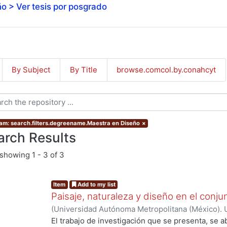
o > Ver tesis por posgrado
By Subject
By Title
browse.comcol.by.conahcyt
am: search.filters.degreename.Maestra en Diseño
×
arch Results
showing
1 - 3 of 3
Item
Add to my list
Paisaje, naturaleza y diseño en el conju
(
Universidad Autónoma Metropolitana (México). 
de Servicios de Información.
,
2011-04
)
Ocejo Cáz
El trabajo de investigación que se presenta, se ab