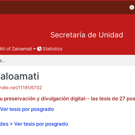
Secretaría de Unidad
All of Zaloamati
Statistics
Tesis de posgrado - Zaloamati
Zaloamati
andle.net/11191/6702
 preservación y divulgación digital-- las tesis de 27 
Ver tesis por posgrado
es > Ver tesis por posgrado