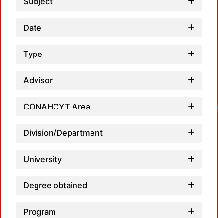
Subject
Date
Type
Advisor
CONAHCYT Area
Loadi
Division/Department
University
Degree obtained
Program