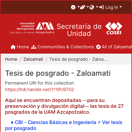
Log In
Secretaría de
Unidad
Home
Communities & Collections
All of Zaloamat
Home
Zaloamati
Tesis de posgrado - Zaloamati
Tesis de posgrado - Zaloamati
Permanent URI for this collection
https://hdl.handle.net/11191/6702
Aquí se encuentran depositadas --para su
preservación y divulgación digital-- las tesis de 27
posgrados de la UAM Azcapotzalco.
♦ CBI - Ciencias Básicas e Ingeniería > Ver tesis
por posgrado