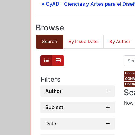
♦ CyAD - Ciencias y Artes para el Diseñ
Browse
Search
By Issue Date
By Author
Unive
Filters
CONAH
Divis
Se
Author
Now 
Subject
Date