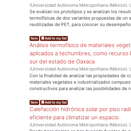
(
Universidad Autónoma Metropolitana (México). 
CourseSites de Blackboard y la Aula Virtual en M
ng...
de Servicios de Información.
,
2011-10
)
Valerdi Ma
Se evalúan los prototipos y se analizan los result
termofísicas de dos variantes propuestas de un s
reutilizadas de PET, para conocer su desempeño 
metro cuadrado del sistema de PET con aire y se
sistemas constructivos de block hueco y el sis
Item
Add to my list
de México.
Análisis termofísico de materiales veget
aplicados a techumbres, como recurso bi
sur del estado de Oaxaca
(
Universidad Autónoma Metropolitana (México). 
de Servicios de Información.
,
2004-09
)
ALAVEZ 
Con la finalidad de analizar las propiedades de c
materiales vegetales e industrializados compue
ng...
constructivos para analizar las posibilidades de 
las techumbres de un clima cálido semihúmedo, d
Oaxaca, se hicieron pruebas de conductividad t
Item
Add to my list
utilizado el Conductivimetro del CENIDET (apara
Calefacción hidrónica solar por piso radi
con aquellos del mismo material, pero que form
eficiente para climatizar un espacio
constructivos para tal efecto se prepararon mues
(
Universidad Autónoma Metropolitana (México). 
las propiedades térmicas medidas con los valore