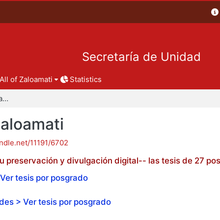
Secretaría de Unidad
All of Zaloamati
Statistics
Tesis de posgrado - Zaloamati
Zaloamati
andle.net/11191/6702
 preservación y divulgación digital-- las tesis de 27 
Ver tesis por posgrado
es > Ver tesis por posgrado