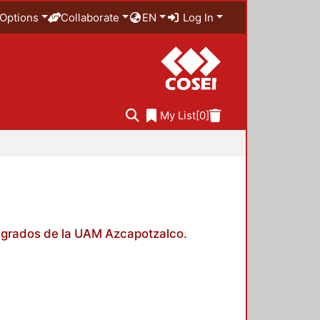
Options
Collaborate
EN
Log In
My List
[0]
posgrados de la UAM Azcapotzalco.