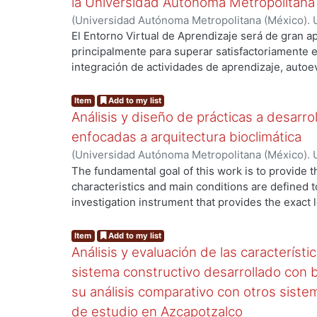
la Universidad Autónoma Metropolitana
(
Universidad Autónoma Metropolitana (México). 
de Servicios de Información.
,
2014-07
)
Falcone T
El Entorno Virtual de Aprendizaje será de gran a
principalmente para superar satisfactoriamente e
integración de actividades de aprendizaje, autoev
ng...
un mismo Ambiente Virtual de Aprendizaje, permi
complementen los conocimientos y experiencias 
Item
Add to my list
de clases presenciales. Esto es una realidad, po
Análisis y diseño de prácticas a desarro
cada alumno puede lograr todo su potencial acad
enfocadas a arquitectura bioclimática
proporcionan las herramientas adecuadas. El Ent
(
Universidad Autónoma Metropolitana (México). 
conectará las actividades diarias de profesores 
de Servicios de Información.
,
2012-11
)
Pedraza Vi
The fundamental goal of this work is to provide t
el apoyo de múltiples herramientas como: carpet
characteristics and main conditions are defined t
aprendizaje, pruebas, encuestas, incorporación d
investigation instrument that provides the exact 
actividades educativas, herramientas de comunic
ng...
develops on bioclimatic architecture. On the adv
de medición de progreso de los alumnos. Esta a
applications of the experimental aerodynamic on th
Item
Add to my list
más fácilmente al profesor analizar y tomar dec
learned how geographic accidents and vegetatio
Análisis y evaluación de las característi
por ejemplo, redefinir algunas estrategias de e
characteristics that surround the building. It is 
efectivas. La División de Ciencias y Artes para e
sistema constructivo desarrollado con bo
behavior be modeled by the elements integrating 
problema contará con el apoyo virtual de la Ofici
su análisis comparativo con otros siste
roofs, canopies and tops. And finally there’s ex
Universidad Autónoma Metropolitana Azcapotzalc
de estudio en Azcapotzalco
case study for the optimization of ventilation.
Administrador de Enseñanza y Aprendizaje de Di