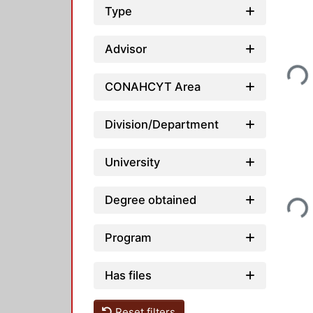
Type
Advisor
Loadi
CONAHCYT Area
Division/Department
University
Degree obtained
Loadi
Program
Has files
Reset filters