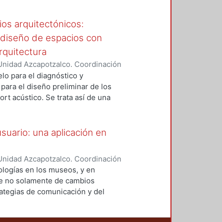
o el manejo del automóvil y su
ión vial, edificios etc. El
ios arquitectónicos:
 en evidencia que más allá de
l diseño de espacios con
icamente al error, al tiempo que
rquitectura
útiles para aquellos diseñadores
Unidad Azcapotzalco. Coordinación
 de diseño de interfaz.
EZ MANZO, FAUSTO EDUARDO
elo para el diagnóstico y
para el diseño preliminar de los
rt acústico. Se trata así de una
ta el empleo de los cálculos
ue con ello pretende facilitar el
acústico, para aquellos espacios
usuario: una aplicación en
cos.
Unidad Azcapotzalco. Coordinación
 VAZQUEZ, MANUEL
ologías en los museos, y en
ere no solamente de cambios
rategias de comunicación y del
el caso de los museos y sitios
resultan indispensables para