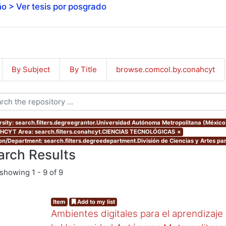
o > Ver tesis por posgrado
By Subject
By Title
browse.comcol.by.conahcyt
rsity: search.filters.degreegrantor.Universidad Autónoma Metropolitana (Méxic
CYT Area: search.filters.conahcyt.CIENCIAS TECNOLÓGICAS
×
ion/Department: search.filters.degreedepartment.División de Ciencias y Artes par
arch Results
showing
1 - 9 of 9
Item
Add to my list
Ambientes digitales para el aprendizaje