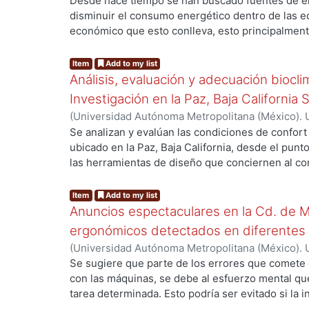
de Servicios de Información.
,
2012-06
)
Rodea Gar
Desde hace tiempo se han buscado fuentes de en
convencional a tamaño real. Las mediciones de c
disminuir el consumo energético dentro de las ed
se llevaron a cabo con un Conductivimetro constr
económico que esto conlleva, esto principalmen
UAM-A por el autor. De esta manera se realizó la
ng...
condiciones de comodidad y confort dentro de l
conductividad térmica de muestras pequeñas que
los espacios construidos no cuentan con los crit
Item
Add to my list
Conductivimetro del CENIDET, contra los valor
coadyuven a la disminución del impacto del cli
Análisis, evaluación y adecuación biocli
constructivos utilizando el Conductivimetro de l
edificados. En este sentido la tecnología de la e
Investigación en la Paz, Baja California 
adaptando a las necesidades de los usuarios, po
(
Universidad Autónoma Metropolitana (México). 
gran porcentaje del consumo energético. El uso 
de Servicios de Información.
,
1999-12
)
García Ta
Se analizan y evalúan las condiciones de confort
ventajas, sin embargo su viabilidad se ha visto o
ubicado en la Paz, Baja California, desde el punto
conlleva su aplicación, además es necesario imp
las herramientas de diseño que conciernen al con
bioclimático, que en combinación con la energía 
ng...
De los resultados de esta evaluación se despre
alternativa ayuden a disminuir el impacto del clim
bioclimático.
Item
Add to my list
Anuncios espectaculares en la Cd. de 
ergonómicos detectados en diferentes 
(
Universidad Autónoma Metropolitana (México). 
de Servicios de Información.
,
2002-05
)
Ferruzca-
Se sugiere que parte de los errores que comete 
con las máquinas, se debe al esfuerzo mental que
tarea determinada. Esto podría ser evitado si la 
llevamos a cabo en el entorno se convirtiera en 