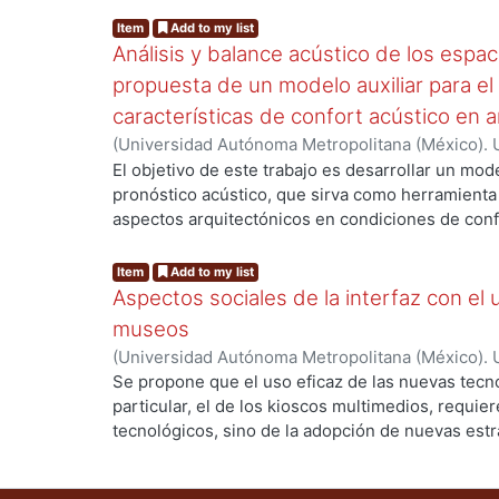
ng...
biológicas del ser humano. Se pone como ejempl
Item
Add to my list
interacción con anuncios espectaculares, señalizac
Análisis y balance acústico de los espac
experimento planteado en la tesis, intenta poner
propuesta de un modelo auxiliar para e
cierto límite la carga cognitiva conduce sistemát
características de confort acústico en a
sostiene que las nuevas tecnologías pueden ser 
(
Universidad Autónoma Metropolitana (México). 
que pretenden buscar soluciones a los problemas
de Servicios de Información.
,
2001-11
)
RODRIGU
El objetivo de este trabajo es desarrollar un mod
pronóstico acústico, que sirva como herramienta 
ng...
aspectos arquitectónicos en condiciones de confo
herramienta útil y accesible al diseñador, que evi
complejos y los análisis científicos rigurosos, y q
Item
Add to my list
diseño de ambientes arquitectónicos en confort 
Aspectos sociales de la interfaz con el 
que no presenten requerimientos acústicos críti
museos
(
Universidad Autónoma Metropolitana (México). 
de Servicios de Información.
,
2001-12
)
GANDARA
Se propone que el uso eficaz de las nuevas tecn
particular, el de los kioscos multimedios, requi
tecnológicos, sino de la adopción de nuevas est
ng...
diseño correcto de la interfaz con el usuario. En 
relacionados con la arqueología, estos cambios 