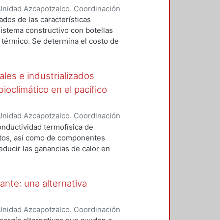
Unidad Azcapotzalco. Coordinación
oodle.
drigal, Héctor
ados de las características
istema constructivo con botellas
térmico. Se determina el costo de
 realizan comparativas con los
tema VINTEX empleados en la ciudad
ales e industrializados
oclimático en el pacífico
Unidad Azcapotzalco. Coordinación
RAMIREZ, RAFAEL
onductividad termofísica de
stos, así como de componentes
reducir las ganancias de calor en
e la zona costa del estado de
érmica en muestras pequeñas
to de guarda) para compararlos
ante: una alternativa
an parte de componentes
tras de materiales, para comparar
Unidad Azcapotzalco. Coordinación
s de una losa de concreto