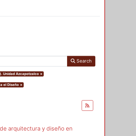
Search
o). Unidad Azcapotzalco
×
a el Diseño
×
 de arquitectura y diseño en