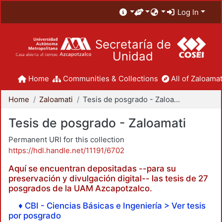
Log In
Secretaría de
Unidad
Home
Communities & Collections
All of Zaloamat
Home
Zaloamati
Tesis de posgrado - Zaloamati
Tesis de posgrado - Zaloamati
Permanent URI for this collection
https://hdl.handle.net/11191/6702
Aquí se encuentran depositadas --para su
preservación y divulgación digital-- las tesis de 27
posgrados de la UAM Azcapotzalco.
♦ CBI - Ciencias Básicas e Ingeniería > Ver tesis
por posgrado