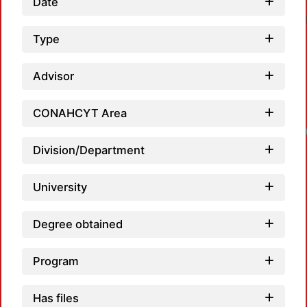
Date
Type
Advisor
CONAHCYT Area
Loadin
Division/Department
University
Degree obtained
Program
Has files