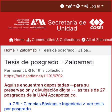
Log In
Secretaría de
Unidad
Home
Communities & Collections
All of Zaloamat
Home
Zaloamati
Tesis de posgrado - Zaloamati
Tesis de posgrado - Zaloamati
Permanent URI for this collection
https://hdl.handle.net/11191/6702
Aquí se encuentran depositadas --para su
preservación y divulgación digital-- las tesis de 27
posgrados de la UAM Azcapotzalco.
♦ CBI - Ciencias Básicas e Ingeniería > Ver tesis
por posgrado