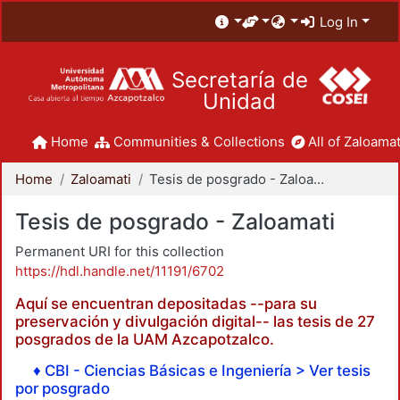
Log In
Secretaría de
Unidad
Home
Communities & Collections
All of Zaloamat
Home
Zaloamati
Tesis de posgrado - Zaloamati
Tesis de posgrado - Zaloamati
Permanent URI for this collection
https://hdl.handle.net/11191/6702
Aquí se encuentran depositadas --para su
preservación y divulgación digital-- las tesis de 27
posgrados de la UAM Azcapotzalco.
♦ CBI - Ciencias Básicas e Ingeniería > Ver tesis
por posgrado