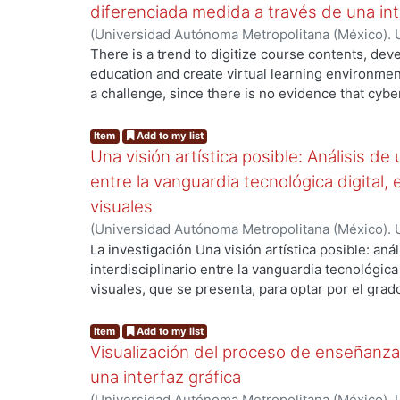
diferenciada medida a través de una i
(
Universidad Autónoma Metropolitana (México). 
g...
de Servicios de Información.
,
2013-08
)
Latapie V
There is a trend to digitize course contents, dev
education and create virtual learning environme
a challenge, since there is no evidence that cybe
the traditional classroom. The reactions of user 
(levels of attention, frustration, cognitive load, 
Item
Add to my list
are not perceived or registered. Valuable inform
Una visión artística posible: Análisis de 
support learning is lost. This research aims to 
entre la vanguardia tecnológica digital,
interactive systems design through an experiment
visuales
relationship between a task’s level of complexity 
(
Universidad Autónoma Metropolitana (México). 
(frustration, instantaneous excitement and long-
g...
de Servicios de Información.
,
2009-11
)
Gold Koha
La investigación Una visión artística posible: aná
interdisciplinario entre la vanguardia tecnológica
visuales, que se presenta, para optar por el gra
investigación que se caracteriza por recuperar l
vergonzoso para la humanidad el Holocausto, si
Item
Add to my list
pretenda explicarlo, censurarlo o condenarlo ni
Visualización del proceso de enseñanz
fue humanamente posible el devenir de tal yerro
una interfaz gráfica
los esfuerzos de la autora es revisar la gran ca
(
Universidad Autónoma Metropolitana (México). 