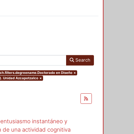
Search
ch.filters.degreename.Doctorado en Diseño
×
o). Unidad Azcapotzalco
×
, entusiasmo instantáneo y
n de una actividad cognitiva