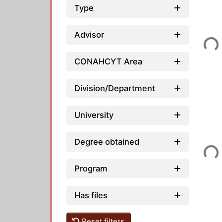
Type
Loadin
Advisor
CONAHCYT Area
Division/Department
University
Loadin
Degree obtained
Program
Has files
Reset filters