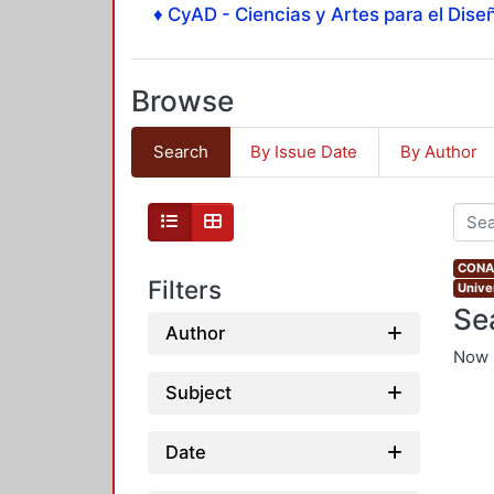
♦ CyAD - Ciencias y Artes para el Diseñ
Browse
Search
By Issue Date
By Author
CONAH
Filters
Unive
Se
Author
Now 
Subject
Date