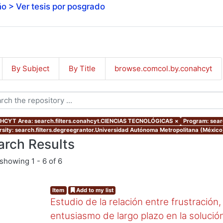
o > Ver tesis por posgrado
By Subject
By Title
browse.comcol.by.conahcyt
CYT Area: search.filters.conahcyt.CIENCIAS TECNOLÓGICAS
×
Program: sear
rsity: search.filters.degreegrantor.Universidad Autónoma Metropolitana (Méxic
arch Results
showing
1 - 6 of 6
Item
Add to my list
Estudio de la relación entre frustración
entusiasmo de largo plazo en la solució