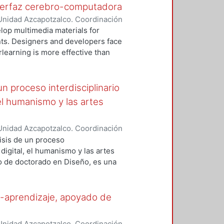
nterfaz cerebro-computadora
Unidad Azcapotzalco. Coordinación
enegas, Imelda
elop multimedia materials for
nts. Designers and developers face
rlearning is more effective than
to screen and multimedia stimuli
or facial expressions, to name a few)
ation to design systems that
un proceso interdisciplinario
generate knowledge relevant to
 el humanismo y las artes
 which aims to clarify the
and user’s reactions to it
Unidad Azcapotzalco. Coordinación
term excitement).
n, Bela
lisis de un proceso
 digital, el humanismo y las artes
do de doctorado en Diseño, es una
a memoria histórica de un evento
n embargo no es trabajo que
 siquiera se pregunta cómo es que
a-aprendizaje, apoyado de
 de la humanidad, el propósito de
ntidad archivos y documentos, que
Unidad Azcapotzalco. Coordinación