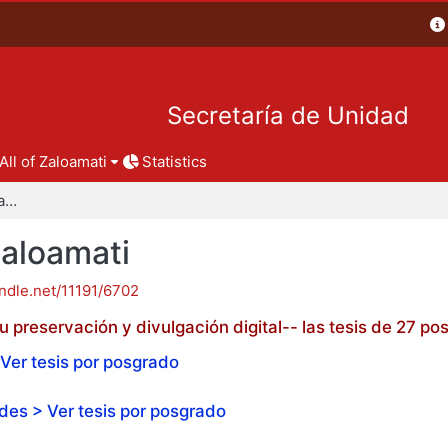
Secretaría de Unidad
All of Zaloamati
Statistics
Tesis de posgrado - Zaloamati
Zaloamati
andle.net/11191/6702
 preservación y divulgación digital-- las tesis de 27 
Ver tesis por posgrado
es > Ver tesis por posgrado