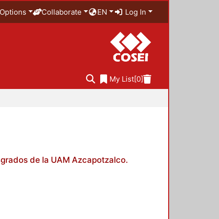
Options
Collaborate
EN
Log In
My List
[0]
posgrados de la UAM Azcapotzalco.