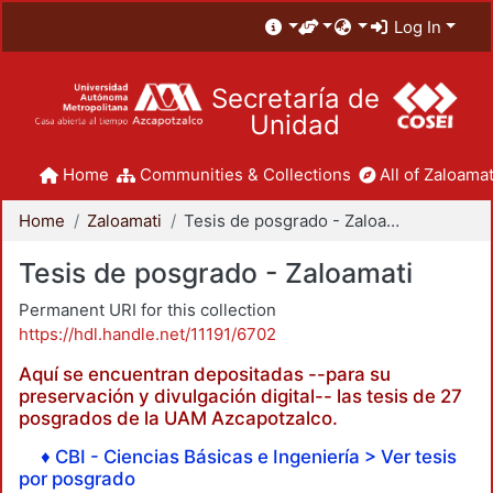
Log In
Secretaría de
Unidad
Home
Communities & Collections
All of Zaloamat
Home
Zaloamati
Tesis de posgrado - Zaloamati
Tesis de posgrado - Zaloamati
Permanent URI for this collection
https://hdl.handle.net/11191/6702
Aquí se encuentran depositadas --para su
preservación y divulgación digital-- las tesis de 27
posgrados de la UAM Azcapotzalco.
♦ CBI - Ciencias Básicas e Ingeniería > Ver tesis
por posgrado