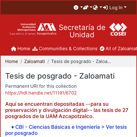
Log In
Secretaría de
Unidad
Home
Communities & Collections
All of Zaloamat
Home
Zaloamati
Tesis de posgrado - Zaloamati
Tesis de posgrado - Zaloamati
Permanent URI for this collection
https://hdl.handle.net/11191/6702
Aquí se encuentran depositadas --para su
preservación y divulgación digital-- las tesis de 27
posgrados de la UAM Azcapotzalco.
♦ CBI - Ciencias Básicas e Ingeniería > Ver tesis
por posgrado