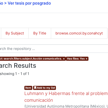
o > Ver tesis por posgrado
By Subject
By Title
browse.comcol.by.conahcyt
ct: search.filters.subject.Acción comunicativa.
×
Has files: Yes
×
arch Results
showing
1 - 1 of 1
Item
Add to my list
Luhmann y Habermas frente al problema 
comunicación
(
Universidad Autónoma Metropolitana (México). 