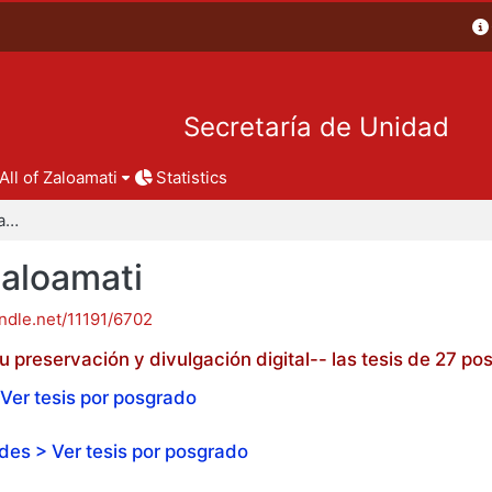
Secretaría de Unidad
All of Zaloamati
Statistics
Tesis de posgrado - Zaloamati
Zaloamati
andle.net/11191/6702
 preservación y divulgación digital-- las tesis de 27 
Ver tesis por posgrado
es > Ver tesis por posgrado