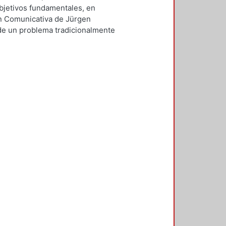
 MIRANDA, CLAUDIA ELISA
objetivos fundamentales, en
ón Comunicativa de Jürgen
e un problema tradicionalmente
idad de la comunicación. En
mo punto de referencia para
 frankfurtiano, subrayando ¿cómo
cación? En este sentido, el
tirá por un lado, elaborar una
ar dos importantes teorías sobre
n juntas, son presentadas de
car la totalidad de cada una, tarea