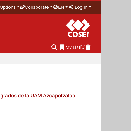
Options
Collaborate
EN
Log In
My List
[0]
posgrados de la UAM Azcapotzalco.