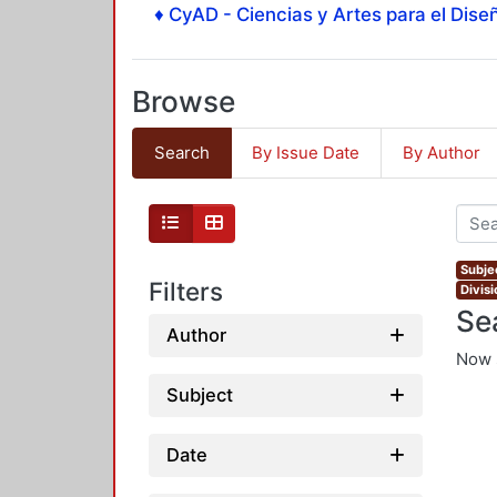
♦ CyAD - Ciencias y Artes para el Diseñ
Browse
Search
By Issue Date
By Author
Subje
Filters
Divis
Se
Author
Now 
Subject
Date