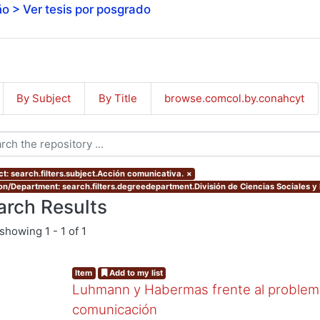
o > Ver tesis por posgrado
By Subject
By Title
browse.comcol.by.conahcyt
ct: search.filters.subject.Acción comunicativa.
×
ion/Department: search.filters.degreedepartment.División de Ciencias Sociales 
arch Results
showing
1 - 1 of 1
Item
Add to my list
Luhmann y Habermas frente al problema 
comunicación