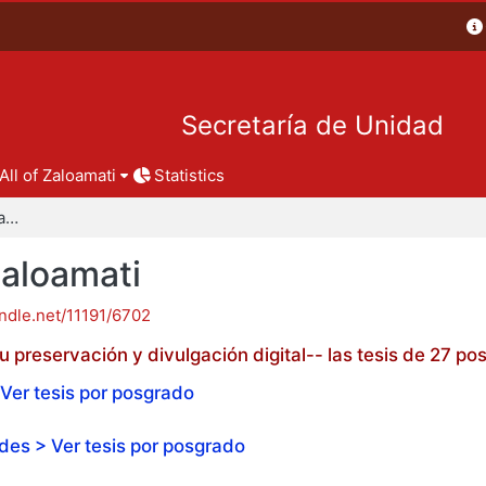
Secretaría de Unidad
All of Zaloamati
Statistics
Tesis de posgrado - Zaloamati
Zaloamati
andle.net/11191/6702
 preservación y divulgación digital-- las tesis de 27 
Ver tesis por posgrado
es > Ver tesis por posgrado