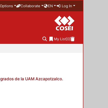
Options
Collaborate
EN
Log In
My List
[0]
posgrados de la UAM Azcapotzalco.