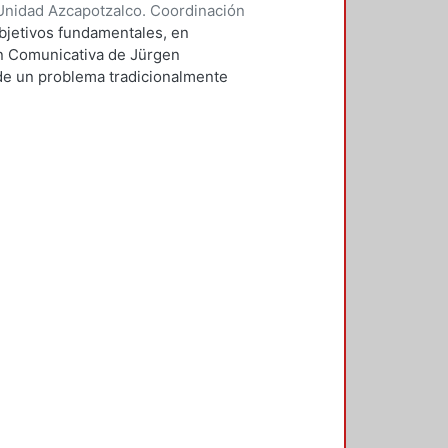
Unidad Azcapotzalco. Coordinación
 MIRANDA, CLAUDIA ELISA
objetivos fundamentales, en
ón Comunicativa de Jürgen
e un problema tradicionalmente
idad de la comunicación. En
mo punto de referencia para
 frankfurtiano, subrayando ¿cómo
cación? En este sentido, el
tirá por un lado, elaborar una
ar dos importantes teorías sobre
n juntas, son presentadas de
car la totalidad de cada una, tarea